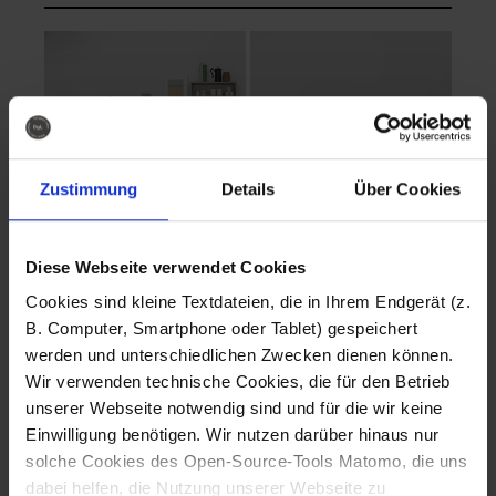
Zustimmung
Details
Über Cookies
Diese Webseite verwendet Cookies
EVA Cucina
EMMA + DANIEL
Cookies sind kleine Textdateien, die in Ihrem Endgerät (z.
Fotografo: Lorenz
Fotografo: Lorenz
B. Computer, Smartphone oder Tablet) gespeichert
Sternbach
Sternbach
werden und unterschiedlichen Zwecken dienen können.
Wir verwenden technische Cookies, die für den Betrieb
Download
Download
unserer Webseite notwendig sind und für die wir keine
Einwilligung benötigen. Wir nutzen darüber hinaus nur
solche Cookies des Open-Source-Tools Matomo, die uns
dabei helfen, die Nutzung unserer Webseite zu