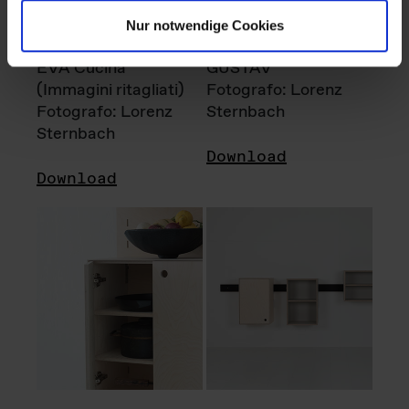
Nur notwendige Cookies
EVA Cucina
GUSTAV
(Immagini ritagliati)
Fotografo: Lorenz
Fotografo: Lorenz
Sternbach
Sternbach
Download
Download