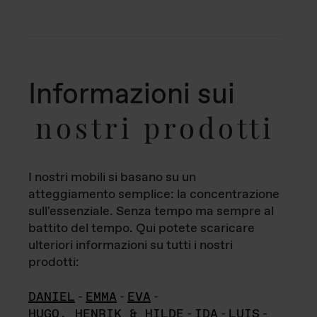
Informazioni sui
nostri prodotti
I nostri mobili si basano su un
atteggiamento semplice: la concentrazione
sull'essenziale. Senza tempo ma sempre al
battito del tempo. Qui potete scaricare
ulteriori informazioni su tutti i nostri
prodotti:
DANIEL
-
EMMA
-
EVA
-
HUGO, HENRIK & HILDE
-
IDA
-
LUIS
-