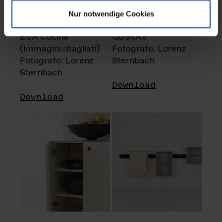
Nur notwendige Cookies
EVA Cucina
GUSTAV
(Immagini ritagliati)
Fotografo: Lorenz
Fotografo: Lorenz
Sternbach
Sternbach
Download
Download