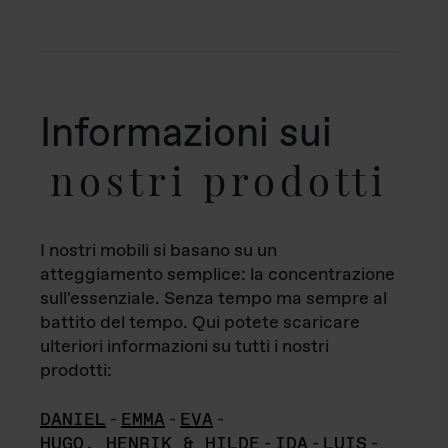
Informazioni sui
nostri prodotti
I nostri mobili si basano su un
atteggiamento semplice: la concentrazione
sull'essenziale. Senza tempo ma sempre al
battito del tempo. Qui potete scaricare
ulteriori informazioni su tutti i nostri
prodotti:
DANIEL
-
EMMA
-
EVA
-
HUGO, HENRIK & HILDE
-
IDA
-
LUIS
-