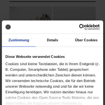
Zustimmung
Details
Über Cookies
Diese Webseite verwendet Cookies
EVA Cucina
EMMA + DANIEL
Cookies sind kleine Textdateien, die in Ihrem Endgerät (z.
Fotografo: Lorenz
Fotografo: Lorenz
B. Computer, Smartphone oder Tablet) gespeichert
Sternbach
Sternbach
werden und unterschiedlichen Zwecken dienen können.
Wir verwenden technische Cookies, die für den Betrieb
Download
Download
unserer Webseite notwendig sind und für die wir keine
Einwilligung benötigen. Wir nutzen darüber hinaus nur
solche Cookies des Open-Source-Tools Matomo, die uns
dabei helfen, die Nutzung unserer Webseite zu