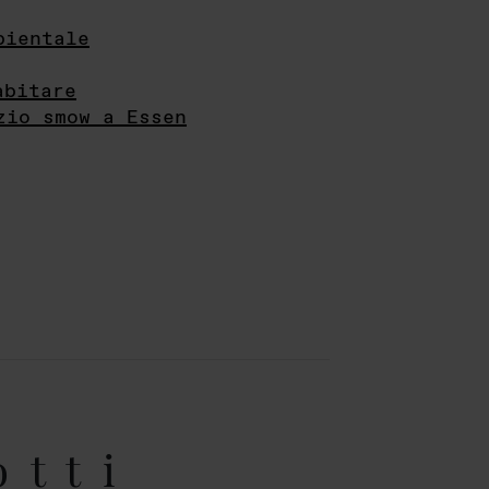
bientale
abitare
zio smow a Essen
otti