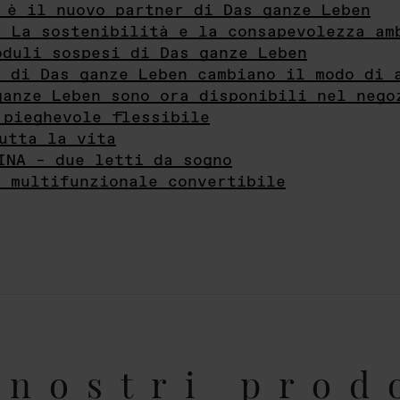
 è il nuovo partner di Das ganze Leben
- La sostenibilità e la consapevolezza am
oduli sospesi di Das ganze Leben
i di Das ganze Leben cambiano il modo di 
ganze Leben sono ora disponibili nel nego
 pieghevole flessibile
utta la vita
INA – due letti da sogno
e multifunzionale convertibile
nostri prod