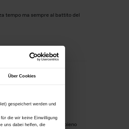
nza tempo ma sempre al battito del
Über Cookies
agini
blet) gespeichert werden und
ür die wir keine Einwilligung
Leben
GmbH e rimangono in pieno
 uns dabei helfen, die