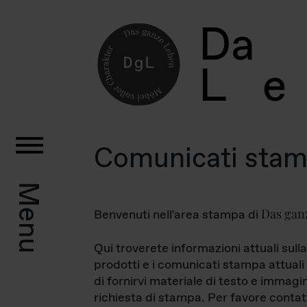
D
a
L
e
Comunicati sta
Menu
Das gan
Benvenuti nell'area stampa di
Qui troverete informazioni attuali sulla
prodotti e i comunicati stampa attuali 
di fornirvi materiale di testo e immagi
richiesta di stampa. Per favore contat