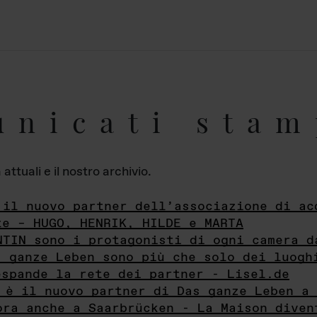
unicati stam
ttuali e il nostro archivio.
 il nuovo partner dell’associazione di ac
te – HUGO, HENRIK, HILDE e MARTA
NTIN sono i protagonisti di ogni camera d
s ganze Leben sono più che solo dei luogh
espande la rete dei partner - Lisel.de
 è il nuovo partner di Das ganze Leben a 
ora anche a Saarbrücken - La Maison diven