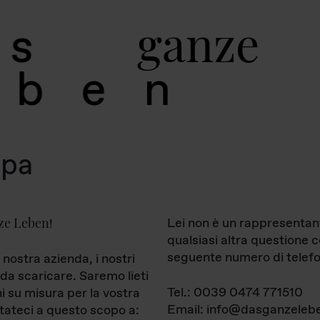
g
a
n
z
e
s
b
e
n
mpa
ze Leben
Lei non è un rappresentan
!
qualsiasi altra questione 
seguente numero di telefo
 nostra azienda, i nostri
da scaricare. Saremo lieti
Tel.: 0039 0474 771510
ni su misura per la vostra
Email: info@dasganzelebe
tateci a questo scopo a: