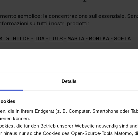
iamento semplice: la concentrazione sull'essenziale. Se
formazioni su tutti i nostri prodotti:
K & HILDE
-
IDA
-
LUIS
-
MARTA
-
MONIKA
-
SOFIA
Details
hivio di imm
Cookies
ien, die in Ihrem Endgerät (z. B. Computer, Smartphone oder Ta
ini!
ienen können.
kies, die für den Betrieb unserer Webseite notwendig sind und f
Das ganze 
re del materiale fotografico sono detenuti da
er hinaus nur solche Cookies des Open-Source-Tools Matomo, die