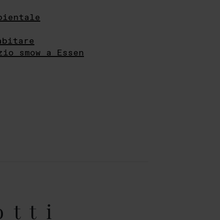
bientale
abitare
zio smow a Essen
otti