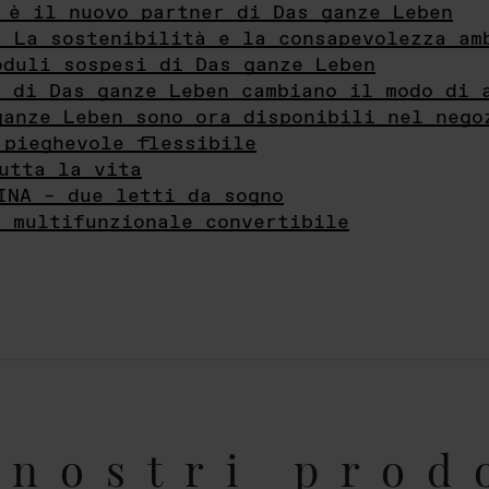
 è il nuovo partner di Das ganze Leben
- La sostenibilità e la consapevolezza am
oduli sospesi di Das ganze Leben
i di Das ganze Leben cambiano il modo di 
ganze Leben sono ora disponibili nel nego
 pieghevole flessibile
utta la vita
INA – due letti da sogno
e multifunzionale convertibile
nostri prod