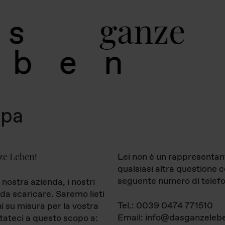
g
a
n
z
e
s
b
e
n
mpa
ze Leben
Lei non è un rappresentan
!
qualsiasi altra questione 
seguente numero di telefo
 nostra azienda, i nostri
da scaricare. Saremo lieti
Tel.: 0039 0474 771510
ni su misura per la vostra
Email: info@dasganzelebe
tateci a questo scopo a: