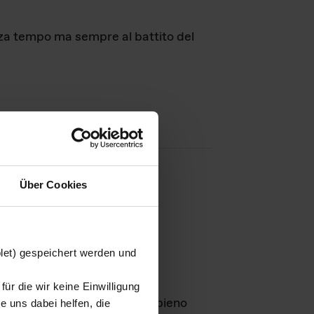
nza tempo ma sempre al battito del
Über Cookies
agini
blet) gespeichert werden und
ür die wir keine Einwilligung
Leben
GmbH e rimangono in pieno
 uns dabei helfen, die