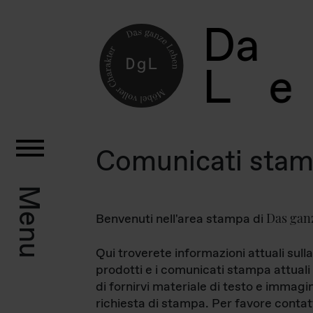
D
a
L
e
Comunicati sta
Menu
Das gan
Benvenuti nell'area stampa di
Qui troverete informazioni attuali sulla
prodotti e i comunicati stampa attuali 
di fornirvi materiale di testo e immagi
richiesta di stampa. Per favore contat