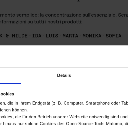
iamento semplice: la concentrazione sull'essenziale. Se
formazioni su tutti i nostri prodotti:
K & HILDE
-
IDA
-
LUIS
-
MARTA
-
MONIKA
-
SOFIA
Details
hivio di imm
Cookies
ien, die in Ihrem Endgerät (z. B. Computer, Smartphone oder Ta
ini!
ienen können.
kies, die für den Betrieb unserer Webseite notwendig sind und f
Das ganze 
re del materiale fotografico sono detenuti da
er hinaus nur solche Cookies des Open-Source-Tools Matomo, die