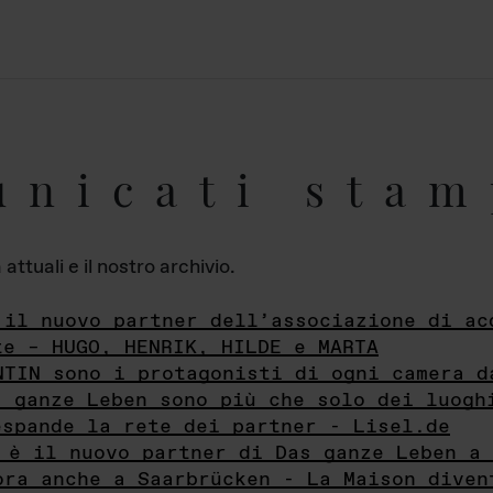
unicati stam
ttuali e il nostro archivio.
 il nuovo partner dell’associazione di ac
te – HUGO, HENRIK, HILDE e MARTA
NTIN sono i protagonisti di ogni camera d
s ganze Leben sono più che solo dei luogh
espande la rete dei partner - Lisel.de
 è il nuovo partner di Das ganze Leben a 
ora anche a Saarbrücken - La Maison diven