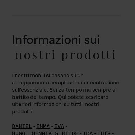
Informazioni sui
nostri prodotti
I nostri mobili si basano su un
atteggiamento semplice: la concentrazione
sull'essenziale. Senza tempo ma sempre al
battito del tempo. Qui potete scaricare
ulteriori informazioni su tutti i nostri
prodotti:
DANIEL
-
EMMA
-
EVA
-
HUGO, HENRIK & HILDE
-
IDA
-
LUIS
-