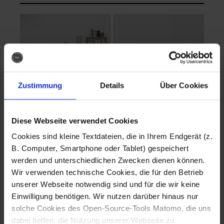
Zustimmung
Details
Über Cookies
Diese Webseite verwendet Cookies
EVA Cucina
EMMA + DANIEL
Cookies sind kleine Textdateien, die in Ihrem Endgerät (z.
Fotografo: Lorenz
Fotografo: Lorenz
B. Computer, Smartphone oder Tablet) gespeichert
Sternbach
Sternbach
werden und unterschiedlichen Zwecken dienen können.
Wir verwenden technische Cookies, die für den Betrieb
Download
Download
unserer Webseite notwendig sind und für die wir keine
Einwilligung benötigen. Wir nutzen darüber hinaus nur
solche Cookies des Open-Source-Tools Matomo, die uns
dabei helfen, die Nutzung unserer Webseite zu