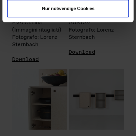
Nur notwendige Cookies
EVA Cucina
GUSTAV
(Immagini ritagliati)
Fotografo: Lorenz
Fotografo: Lorenz
Sternbach
Sternbach
Download
Download