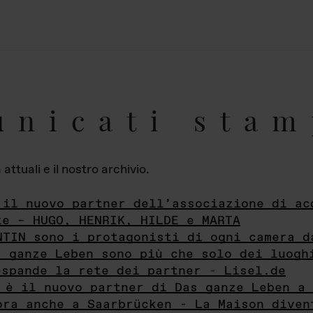
unicati stam
ttuali e il nostro archivio.
 il nuovo partner dell’associazione di ac
te – HUGO, HENRIK, HILDE e MARTA
NTIN sono i protagonisti di ogni camera d
s ganze Leben sono più che solo dei luogh
espande la rete dei partner - Lisel.de
 è il nuovo partner di Das ganze Leben a 
ora anche a Saarbrücken - La Maison diven