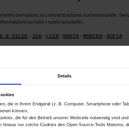
iamento semplice: la concentrazione sull'essenziale. Se
formazioni su tutti i nostri prodotti:
K & HILDE
-
IDA
-
LUIS
-
MARTA
-
MONIKA
-
SOFIA
Details
hivio di imm
Cookies
ien, die in Ihrem Endgerät (z. B. Computer, Smartphone oder Ta
ini!
ienen können.
kies, die für den Betrieb unserer Webseite notwendig sind und f
Das ganze 
re del materiale fotografico sono detenuti da
er hinaus nur solche Cookies des Open-Source-Tools Matomo, die