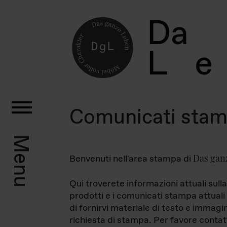
D
a
L
e
Comunicati sta
Menu
Das gan
Benvenuti nell'area stampa di
Qui troverete informazioni attuali sulla
prodotti e i comunicati stampa attuali 
di fornirvi materiale di testo e immagi
richiesta di stampa. Per favore contat