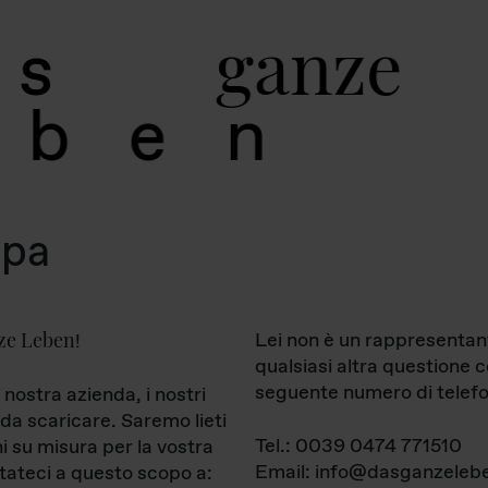
g
a
n
z
e
s
b
e
n
mpa
ze Leben
Lei non è un rappresentan
!
qualsiasi altra questione 
seguente numero di telefo
 nostra azienda, i nostri
da scaricare. Saremo lieti
Tel.: 0039 0474 771510
ni su misura per la vostra
Email: info@dasganzelebe
tateci a questo scopo a: