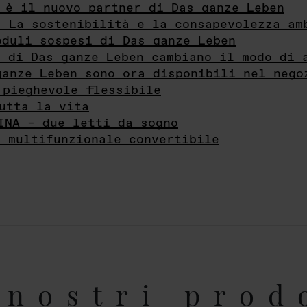
 è il nuovo partner di Das ganze Leben
- La sostenibilità e la consapevolezza am
oduli sospesi di Das ganze Leben
i di Das ganze Leben cambiano il modo di 
ganze Leben sono ora disponibili nel nego
 pieghevole flessibile
utta la vita
INA – due letti da sogno
e multifunzionale convertibile
nostri prod