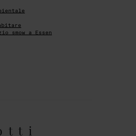
bientale
abitare
zio smow a Essen
otti