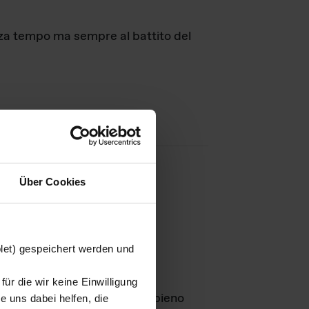
nza tempo ma sempre al battito del
Über Cookies
agini
blet) gespeichert werden und
ür die wir keine Einwilligung
Leben
GmbH e rimangono in pieno
 uns dabei helfen, die