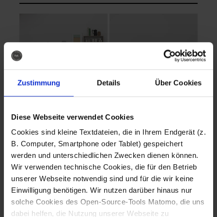
Zustimmung
Details
Über Cookies
Diese Webseite verwendet Cookies
EVA Cucina
EMMA + DANIEL
Cookies sind kleine Textdateien, die in Ihrem Endgerät (z.
Fotografo: Lorenz
Fotografo: Lorenz
B. Computer, Smartphone oder Tablet) gespeichert
Sternbach
Sternbach
werden und unterschiedlichen Zwecken dienen können.
Wir verwenden technische Cookies, die für den Betrieb
Download
Download
unserer Webseite notwendig sind und für die wir keine
Einwilligung benötigen. Wir nutzen darüber hinaus nur
solche Cookies des Open-Source-Tools Matomo, die uns
dabei helfen, die Nutzung unserer Webseite zu