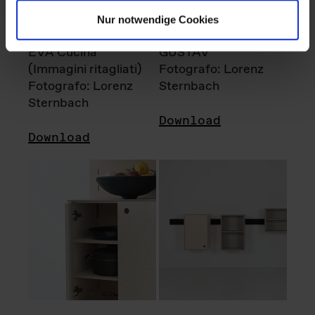
Nur notwendige Cookies
EVA Cucina
GUSTAV
(Immagini ritagliati)
Fotografo: Lorenz
Fotografo: Lorenz
Sternbach
Sternbach
Download
Download