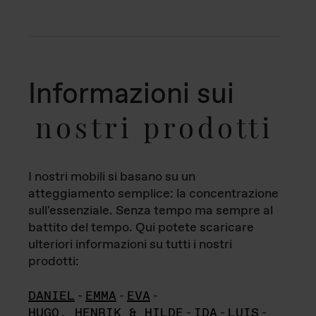
Informazioni sui
nostri prodotti
I nostri mobili si basano su un
atteggiamento semplice: la concentrazione
sull'essenziale. Senza tempo ma sempre al
battito del tempo. Qui potete scaricare
ulteriori informazioni su tutti i nostri
prodotti:
DANIEL
-
EMMA
-
EVA
-
HUGO, HENRIK & HILDE
-
IDA
-
LUIS
-