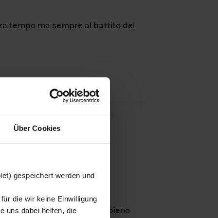
nza tempo ma sempre al battito del
Über Cookies
agini
blet) gespeichert werden und
ür die wir keine Einwilligung
Leben
GmbH e rimangono in pieno
 uns dabei helfen, die