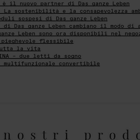
 è il nuovo partner di Das ganze Leben
- La sostenibilità e la consapevolezza am
oduli sospesi di Das ganze Leben
i di Das ganze Leben cambiano il modo di 
ganze Leben sono ora disponibili nel nego
 pieghevole flessibile
utta la vita
INA – due letti da sogno
e multifunzionale convertibile
nostri prod