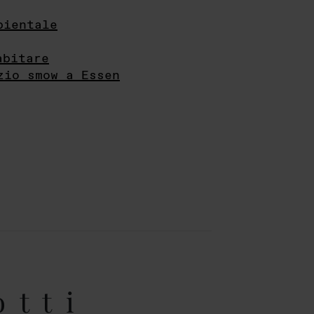
bientale
abitare
zio smow a Essen
otti