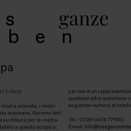
g
a
n
z
e
s
b
e
n
mpa
ze Leben
Lei non è un rappresentan
!
qualsiasi altra questione 
seguente numero di telefo
 nostra azienda, i nostri
da scaricare. Saremo lieti
Tel.: 0039 0474 771510
ni su misura per la vostra
Email: info@dasganzelebe
tateci a questo scopo a: