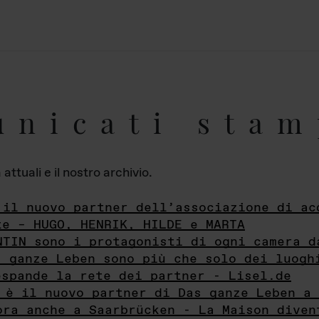
unicati stam
ttuali e il nostro archivio.
 il nuovo partner dell’associazione di ac
te – HUGO, HENRIK, HILDE e MARTA
NTIN sono i protagonisti di ogni camera d
s ganze Leben sono più che solo dei luogh
espande la rete dei partner - Lisel.de
 è il nuovo partner di Das ganze Leben a 
ora anche a Saarbrücken - La Maison diven