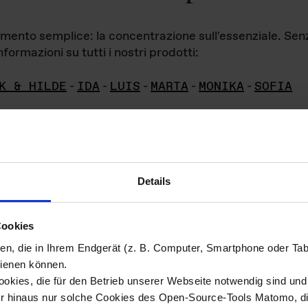
iamento semplice: la concentrazione sull'essenziale. Se
formazioni su tutti i nostri prodotti:
K & HILDE
-
IDA
-
LUIS
-
MARTA
-
MONIKA
-
SOFIA
Details
hivio di imm
Cookies
ien, die in Ihrem Endgerät (z. B. Computer, Smartphone oder Ta
ini!
ienen können.
kies, die für den Betrieb unserer Webseite notwendig sind und f
Das ganze 
re del materiale fotografico sono detenuti da
er hinaus nur solche Cookies des Open-Source-Tools Matomo, die