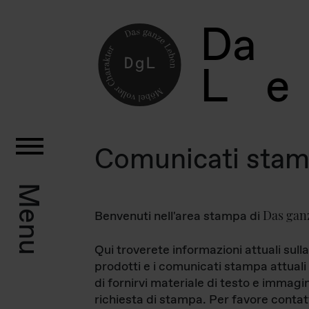
D
a
L
e
Comunicati sta
Menu
Das gan
Benvenuti nell'area stampa di
Qui troverete informazioni attuali sulla
prodotti e i comunicati stampa attuali 
di fornirvi materiale di testo e immagi
richiesta di stampa. Per favore contat