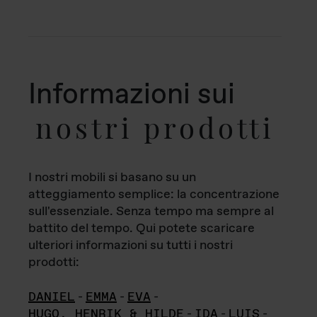
Informazioni sui
nostri prodotti
I nostri mobili si basano su un
atteggiamento semplice: la concentrazione
sull'essenziale. Senza tempo ma sempre al
battito del tempo. Qui potete scaricare
ulteriori informazioni su tutti i nostri
prodotti:
DANIEL
-
EMMA
-
EVA
-
HUGO, HENRIK & HILDE
-
IDA
-
LUIS
-