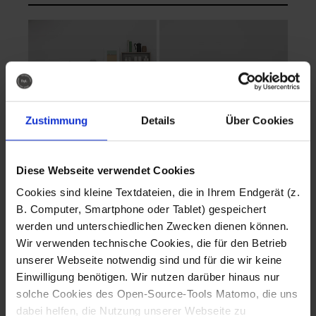
Zustimmung
Details
Über Cookies
Diese Webseite verwendet Cookies
EVA Cucina
EMMA + DANIEL
Cookies sind kleine Textdateien, die in Ihrem Endgerät (z.
Fotografo: Lorenz
Fotografo: Lorenz
B. Computer, Smartphone oder Tablet) gespeichert
Sternbach
Sternbach
werden und unterschiedlichen Zwecken dienen können.
Wir verwenden technische Cookies, die für den Betrieb
Download
Download
unserer Webseite notwendig sind und für die wir keine
Einwilligung benötigen. Wir nutzen darüber hinaus nur
solche Cookies des Open-Source-Tools Matomo, die uns
dabei helfen, die Nutzung unserer Webseite zu