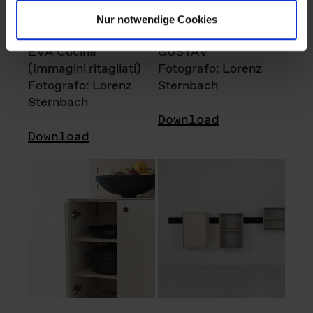
Nur notwendige Cookies
EVA Cucina
GUSTAV
(Immagini ritagliati)
Fotografo: Lorenz
Fotografo: Lorenz
Sternbach
Sternbach
Download
Download