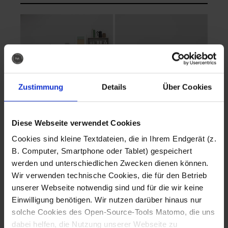
Zustimmung
Details
Über Cookies
Diese Webseite verwendet Cookies
EVA Cucina
EMMA + DANIEL
Cookies sind kleine Textdateien, die in Ihrem Endgerät (z.
Fotografo: Lorenz
Fotografo: Lorenz
B. Computer, Smartphone oder Tablet) gespeichert
Sternbach
Sternbach
werden und unterschiedlichen Zwecken dienen können.
Wir verwenden technische Cookies, die für den Betrieb
Download
Download
unserer Webseite notwendig sind und für die wir keine
Einwilligung benötigen. Wir nutzen darüber hinaus nur
solche Cookies des Open-Source-Tools Matomo, die uns
dabei helfen, die Nutzung unserer Webseite zu