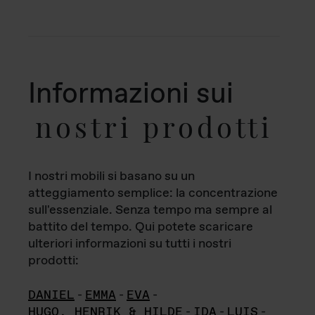
Informazioni sui
nostri prodotti
I nostri mobili si basano su un
atteggiamento semplice: la concentrazione
sull'essenziale. Senza tempo ma sempre al
battito del tempo. Qui potete scaricare
ulteriori informazioni su tutti i nostri
prodotti:
DANIEL
-
EMMA
-
EVA
-
HUGO, HENRIK & HILDE
-
IDA
-
LUIS
-