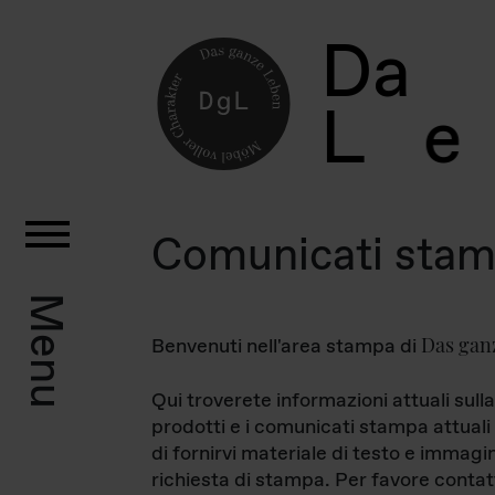
D
a
L
e
Comunicati sta
Menu
Das gan
Benvenuti nell'area stampa di
Qui troverete informazioni attuali sulla
prodotti e i comunicati stampa attuali 
di fornirvi materiale di testo e immagi
richiesta di stampa. Per favore contat