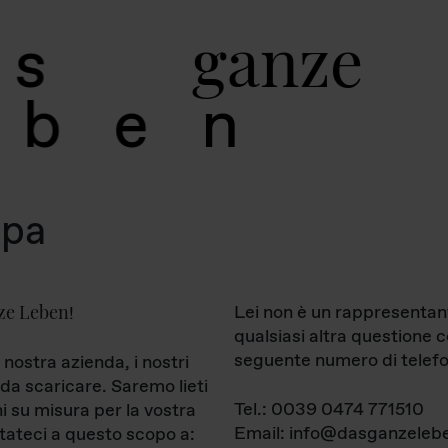
g
a
n
z
e
s
b
e
n
mpa
ze Leben
Lei non è un rappresentan
!
qualsiasi altra questione 
seguente numero di telefo
 nostra azienda, i nostri
da scaricare. Saremo lieti
Tel.: 0039 0474 771510
ni su misura per la vostra
Email: info@dasganzelebe
tateci a questo scopo a: