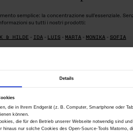
iamento semplice: la concentrazione sull'essenziale. Se
formazioni su tutti i nostri prodotti:
K & HILDE
-
IDA
-
LUIS
-
MARTA
-
MONIKA
-
SOFIA
Details
hivio di imm
Cookies
ien, die in Ihrem Endgerät (z. B. Computer, Smartphone oder Ta
ini!
ienen können.
kies, die für den Betrieb unserer Webseite notwendig sind und f
Das ganze 
re del materiale fotografico sono detenuti da
er hinaus nur solche Cookies des Open-Source-Tools Matomo, die