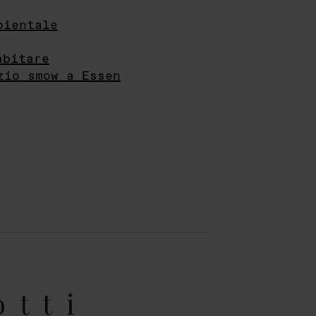
bientale
abitare
zio smow a Essen
otti