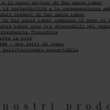
 è il nuovo partner di Das ganze Leben
- La sostenibilità e la consapevolezza am
oduli sospesi di Das ganze Leben
i di Das ganze Leben cambiano il modo di 
ganze Leben sono ora disponibili nel nego
 pieghevole flessibile
utta la vita
INA – due letti da sogno
e multifunzionale convertibile
nostri prod