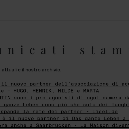
unicati stam
ttuali e il nostro archivio.
 il nuovo partner dell’associazione di ac
te – HUGO, HENRIK, HILDE e MARTA
NTIN sono i protagonisti di ogni camera d
s ganze Leben sono più che solo dei luogh
espande la rete dei partner - Lisel.de
 è il nuovo partner di Das ganze Leben a 
ora anche a Saarbrücken - La Maison diven