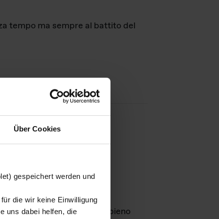
nza tempo ma sempre al battito del
Über Cookies
agini
blet) gespeichert werden und
ür die wir keine Einwilligung
Leben
GmbH e rimangono in pieno
 uns dabei helfen, die