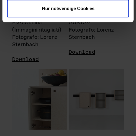
Nur notwendige Cookies
EVA Cucina
GUSTAV
(Immagini ritagliati)
Fotografo: Lorenz
Fotografo: Lorenz
Sternbach
Sternbach
Download
Download