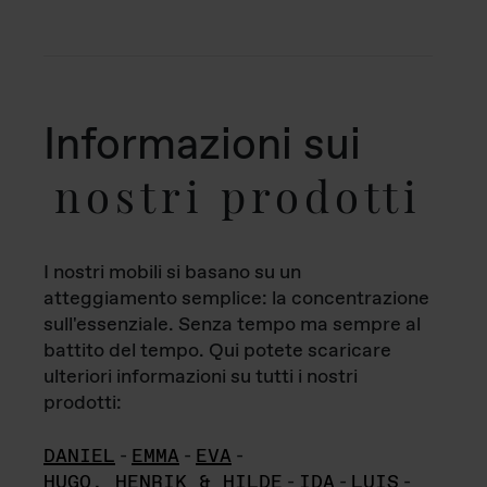
Informazioni sui
nostri prodotti
I nostri mobili si basano su un
atteggiamento semplice: la concentrazione
sull'essenziale. Senza tempo ma sempre al
battito del tempo. Qui potete scaricare
ulteriori informazioni su tutti i nostri
prodotti:
DANIEL
-
EMMA
-
EVA
-
HUGO, HENRIK & HILDE
-
IDA
-
LUIS
-