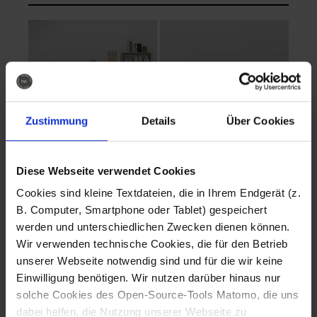
Zustimmung
Details
Über Cookies
Diese Webseite verwendet Cookies
EVA Cucina
EMMA + DANIEL
Cookies sind kleine Textdateien, die in Ihrem Endgerät (z.
Fotografo: Lorenz
Fotografo: Lorenz
B. Computer, Smartphone oder Tablet) gespeichert
Sternbach
Sternbach
werden und unterschiedlichen Zwecken dienen können.
Wir verwenden technische Cookies, die für den Betrieb
Download
Download
unserer Webseite notwendig sind und für die wir keine
Einwilligung benötigen. Wir nutzen darüber hinaus nur
solche Cookies des Open-Source-Tools Matomo, die uns
dabei helfen, die Nutzung unserer Webseite zu