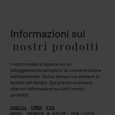
Informazioni sui
nostri prodotti
I nostri mobili si basano su un
atteggiamento semplice: la concentrazione
sull'essenziale. Senza tempo ma sempre al
battito del tempo. Qui potete scaricare
ulteriori informazioni su tutti i nostri
prodotti:
DANIEL
-
EMMA
-
EVA
-
HUGO, HENRIK & HILDE
-
IDA
-
LUIS
-