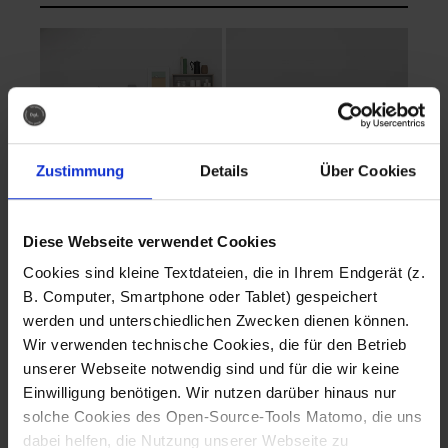
Zustimmung
Details
Über Cookies
Diese Webseite verwendet Cookies
EVA Cucina
EMMA + DANIEL
Cookies sind kleine Textdateien, die in Ihrem Endgerät (z.
Fotografo: Lorenz
Fotografo: Lorenz
B. Computer, Smartphone oder Tablet) gespeichert
Sternbach
Sternbach
werden und unterschiedlichen Zwecken dienen können.
Wir verwenden technische Cookies, die für den Betrieb
Download
Download
unserer Webseite notwendig sind und für die wir keine
Einwilligung benötigen. Wir nutzen darüber hinaus nur
solche Cookies des Open-Source-Tools Matomo, die uns
dabei helfen, die Nutzung unserer Webseite zu