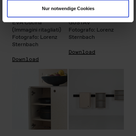
Nur notwendige Cookies
EVA Cucina
GUSTAV
(Immagini ritagliati)
Fotografo: Lorenz
Fotografo: Lorenz
Sternbach
Sternbach
Download
Download