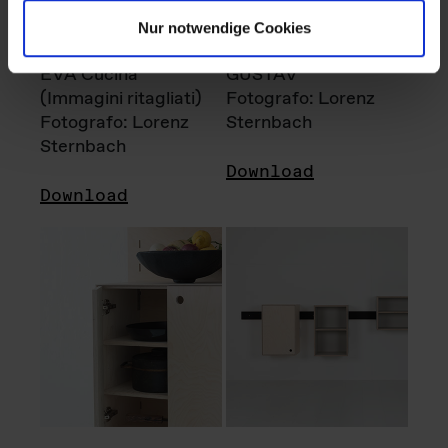
Nur notwendige Cookies
EVA Cucina
GUSTAV
(Immagini ritagliati)
Fotografo: Lorenz
Fotografo: Lorenz
Sternbach
Sternbach
Download
Download