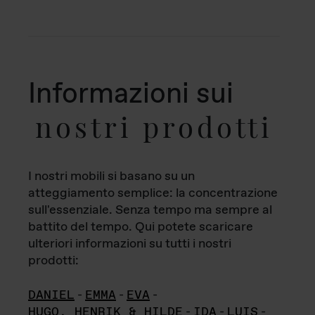
Informazioni sui
nostri prodotti
I nostri mobili si basano su un
atteggiamento semplice: la concentrazione
sull'essenziale. Senza tempo ma sempre al
battito del tempo. Qui potete scaricare
ulteriori informazioni su tutti i nostri
prodotti:
DANIEL
-
EMMA
-
EVA
-
HUGO, HENRIK & HILDE
-
IDA
-
LUIS
-