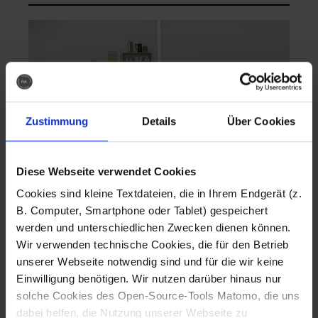
Zustimmung
Details
Über Cookies
Diese Webseite verwendet Cookies
EVA Cucina
EMMA + DANIEL
Cookies sind kleine Textdateien, die in Ihrem Endgerät (z.
Fotografo: Lorenz
Fotografo: Lorenz
B. Computer, Smartphone oder Tablet) gespeichert
Sternbach
Sternbach
werden und unterschiedlichen Zwecken dienen können.
Wir verwenden technische Cookies, die für den Betrieb
Download
Download
unserer Webseite notwendig sind und für die wir keine
Einwilligung benötigen. Wir nutzen darüber hinaus nur
solche Cookies des Open-Source-Tools Matomo, die uns
dabei helfen, die Nutzung unserer Webseite zu