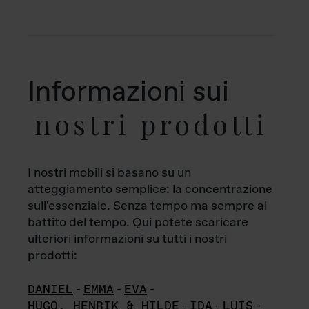
Informazioni sui
nostri prodotti
I nostri mobili si basano su un
atteggiamento semplice: la concentrazione
sull'essenziale. Senza tempo ma sempre al
battito del tempo. Qui potete scaricare
ulteriori informazioni su tutti i nostri
prodotti:
DANIEL
-
EMMA
-
EVA
-
HUGO, HENRIK & HILDE
-
IDA
-
LUIS
-