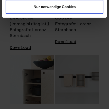
Nur notwendige Cookies
EVA Cucina
GUSTAV
(Immagini ritagliati)
Fotografo: Lorenz
Fotografo: Lorenz
Sternbach
Sternbach
Download
Download