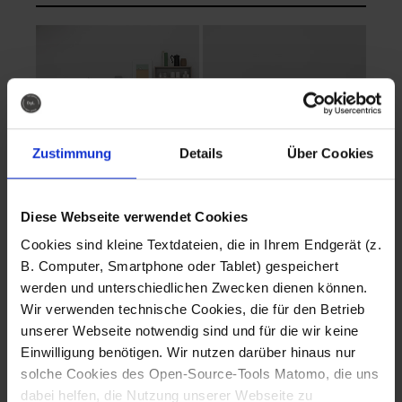
Zustimmung
Details
Über Cookies
Diese Webseite verwendet Cookies
EVA Cucina
EMMA + DANIEL
Cookies sind kleine Textdateien, die in Ihrem Endgerät (z.
Fotografo: Lorenz
Fotografo: Lorenz
B. Computer, Smartphone oder Tablet) gespeichert
Sternbach
Sternbach
werden und unterschiedlichen Zwecken dienen können.
Wir verwenden technische Cookies, die für den Betrieb
Download
Download
unserer Webseite notwendig sind und für die wir keine
Einwilligung benötigen. Wir nutzen darüber hinaus nur
solche Cookies des Open-Source-Tools Matomo, die uns
dabei helfen, die Nutzung unserer Webseite zu