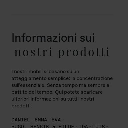
Informazioni sui
nostri prodotti
I nostri mobili si basano su un
atteggiamento semplice: la concentrazione
sull'essenziale. Senza tempo ma sempre al
battito del tempo. Qui potete scaricare
ulteriori informazioni su tutti i nostri
prodotti:
DANIEL
-
EMMA
-
EVA
-
HUGO, HENRIK & HILDE
-
IDA
-
LUIS
-