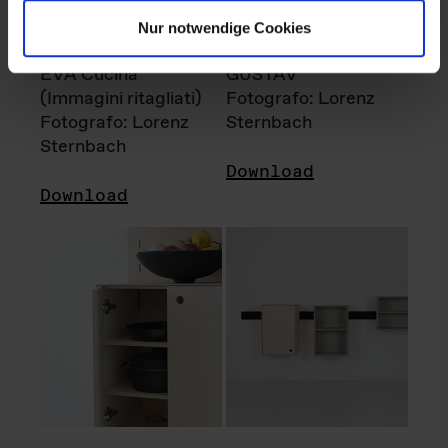
Nur notwendige Cookies
EVA Cucina
GUSTAV
(Immagini ritagliati)
Fotografo: Lorenz
Fotografo: Lorenz
Sternbach
Sternbach
Download
Download