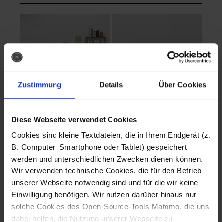
Zustimmung
Details
Über Cookies
Diese Webseite verwendet Cookies
EVA Cucina
EMMA + DANIEL
Cookies sind kleine Textdateien, die in Ihrem Endgerät (z.
Fotografo: Lorenz
Fotografo: Lorenz
B. Computer, Smartphone oder Tablet) gespeichert
Sternbach
Sternbach
werden und unterschiedlichen Zwecken dienen können.
Wir verwenden technische Cookies, die für den Betrieb
Download
Download
unserer Webseite notwendig sind und für die wir keine
Einwilligung benötigen. Wir nutzen darüber hinaus nur
solche Cookies des Open-Source-Tools Matomo, die uns
dabei helfen, die Nutzung unserer Webseite zu