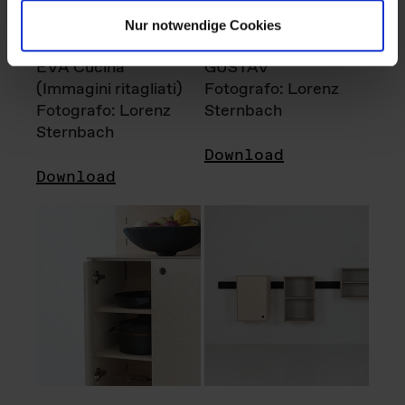
Nur notwendige Cookies
EVA Cucina
GUSTAV
(Immagini ritagliati)
Fotografo: Lorenz
Fotografo: Lorenz
Sternbach
Sternbach
Download
Download