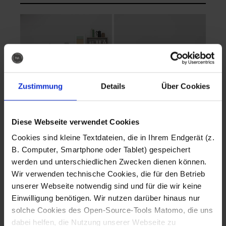
Zustimmung
Details
Über Cookies
Diese Webseite verwendet Cookies
EVA Cucina
EMMA + DANIEL
Cookies sind kleine Textdateien, die in Ihrem Endgerät (z.
Fotografo: Lorenz
Fotografo: Lorenz
B. Computer, Smartphone oder Tablet) gespeichert
Sternbach
Sternbach
werden und unterschiedlichen Zwecken dienen können.
Wir verwenden technische Cookies, die für den Betrieb
Download
Download
unserer Webseite notwendig sind und für die wir keine
Einwilligung benötigen. Wir nutzen darüber hinaus nur
solche Cookies des Open-Source-Tools Matomo, die uns
dabei helfen, die Nutzung unserer Webseite zu