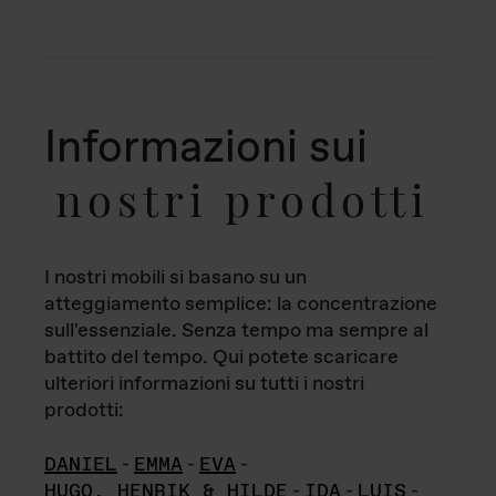
Informazioni sui
nostri prodotti
I nostri mobili si basano su un
atteggiamento semplice: la concentrazione
sull'essenziale. Senza tempo ma sempre al
battito del tempo. Qui potete scaricare
ulteriori informazioni su tutti i nostri
prodotti:
DANIEL
-
EMMA
-
EVA
-
HUGO, HENRIK & HILDE
-
IDA
-
LUIS
-