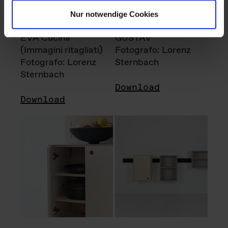
Nur notwendige Cookies
EVA Cucina
GUSTAV
(Immagini ritagliati)
Fotografo: Lorenz
Fotografo: Lorenz
Sternbach
Sternbach
Download
Download