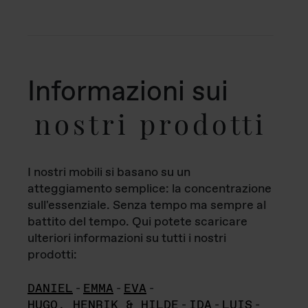
Informazioni sui
nostri prodotti
I nostri mobili si basano su un
atteggiamento semplice: la concentrazione
sull'essenziale. Senza tempo ma sempre al
battito del tempo. Qui potete scaricare
ulteriori informazioni su tutti i nostri
prodotti:
DANIEL
-
EMMA
-
EVA
-
HUGO, HENRIK & HILDE
-
IDA
-
LUIS
-