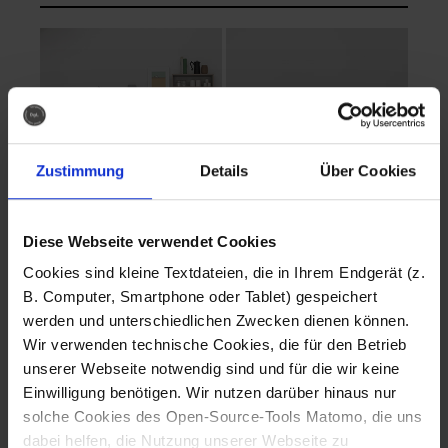
Zustimmung
Details
Über Cookies
Diese Webseite verwendet Cookies
EVA Cucina
EMMA + DANIEL
Cookies sind kleine Textdateien, die in Ihrem Endgerät (z.
Fotografo: Lorenz
Fotografo: Lorenz
B. Computer, Smartphone oder Tablet) gespeichert
Sternbach
Sternbach
werden und unterschiedlichen Zwecken dienen können.
Wir verwenden technische Cookies, die für den Betrieb
Download
Download
unserer Webseite notwendig sind und für die wir keine
Einwilligung benötigen. Wir nutzen darüber hinaus nur
solche Cookies des Open-Source-Tools Matomo, die uns
dabei helfen, die Nutzung unserer Webseite zu