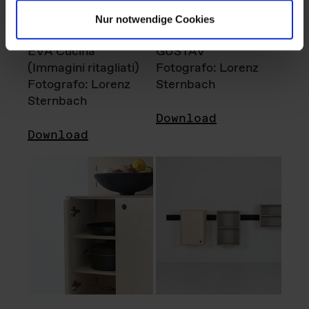
Nur notwendige Cookies
EVA Cucina
GUSTAV
(Immagini ritagliati)
Fotografo: Lorenz
Fotografo: Lorenz
Sternbach
Sternbach
Download
Download