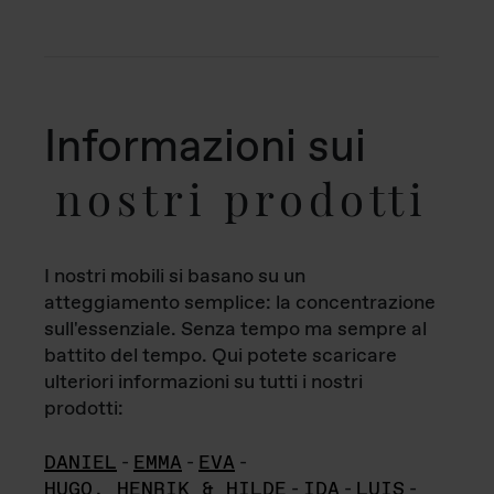
Informazioni sui
nostri prodotti
I nostri mobili si basano su un
atteggiamento semplice: la concentrazione
sull'essenziale. Senza tempo ma sempre al
battito del tempo. Qui potete scaricare
ulteriori informazioni su tutti i nostri
prodotti:
DANIEL
-
EMMA
-
EVA
-
HUGO, HENRIK & HILDE
-
IDA
-
LUIS
-