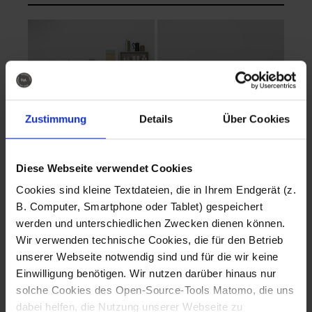
Zustimmung
Details
Über Cookies
Diese Webseite verwendet Cookies
EVA Cucina
EMMA + DANIEL
Cookies sind kleine Textdateien, die in Ihrem Endgerät (z.
Fotografo: Lorenz
Fotografo: Lorenz
B. Computer, Smartphone oder Tablet) gespeichert
Sternbach
Sternbach
werden und unterschiedlichen Zwecken dienen können.
Wir verwenden technische Cookies, die für den Betrieb
Download
Download
unserer Webseite notwendig sind und für die wir keine
Einwilligung benötigen. Wir nutzen darüber hinaus nur
solche Cookies des Open-Source-Tools Matomo, die uns
dabei helfen, die Nutzung unserer Webseite zu