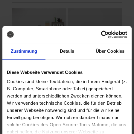
Zustimmung
Details
Über Cookies
Diese Webseite verwendet Cookies
EVA Cucina
EMMA + DANIEL
Cookies sind kleine Textdateien, die in Ihrem Endgerät (z.
Fotografo: Lorenz
Fotografo: Lorenz
B. Computer, Smartphone oder Tablet) gespeichert
Sternbach
Sternbach
werden und unterschiedlichen Zwecken dienen können.
Wir verwenden technische Cookies, die für den Betrieb
Download
Download
unserer Webseite notwendig sind und für die wir keine
Einwilligung benötigen. Wir nutzen darüber hinaus nur
solche Cookies des Open-Source-Tools Matomo, die uns
dabei helfen, die Nutzung unserer Webseite zu