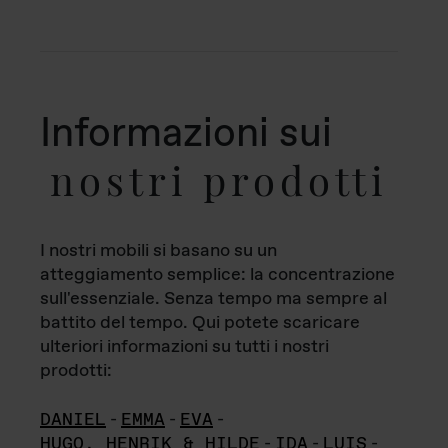
Informazioni sui
nostri prodotti
I nostri mobili si basano su un
atteggiamento semplice: la concentrazione
sull'essenziale. Senza tempo ma sempre al
battito del tempo. Qui potete scaricare
ulteriori informazioni su tutti i nostri
prodotti:
DANIEL
-
EMMA
-
EVA
-
HUGO, HENRIK & HILDE
-
IDA
-
LUIS
-