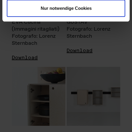
Nur notwendige Cookies
EVA Cucina
GUSTAV
(Immagini ritagliati)
Fotografo: Lorenz
Fotografo: Lorenz
Sternbach
Sternbach
Download
Download