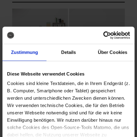
Zustimmung
Details
Über Cookies
Diese Webseite verwendet Cookies
EVA Cucina
EMMA + DANIEL
Cookies sind kleine Textdateien, die in Ihrem Endgerät (z.
Fotografo: Lorenz
Fotografo: Lorenz
B. Computer, Smartphone oder Tablet) gespeichert
Sternbach
Sternbach
werden und unterschiedlichen Zwecken dienen können.
Wir verwenden technische Cookies, die für den Betrieb
Download
Download
unserer Webseite notwendig sind und für die wir keine
Einwilligung benötigen. Wir nutzen darüber hinaus nur
solche Cookies des Open-Source-Tools Matomo, die uns
dabei helfen, die Nutzung unserer Webseite zu