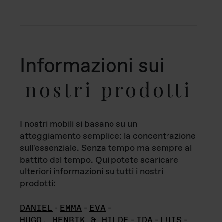
Informazioni sui
nostri prodotti
I nostri mobili si basano su un
atteggiamento semplice: la concentrazione
sull'essenziale. Senza tempo ma sempre al
battito del tempo. Qui potete scaricare
ulteriori informazioni su tutti i nostri
prodotti:
DANIEL
-
EMMA
-
EVA
-
HUGO, HENRIK & HILDE
-
IDA
-
LUIS
-