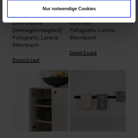
Nur notwendige Cookies
EVA Cucina
GUSTAV
(Immagini ritagliati)
Fotografo: Lorenz
Fotografo: Lorenz
Sternbach
Sternbach
Download
Download