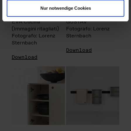
Nur notwendige Cookies
EVA Cucina
GUSTAV
(Immagini ritagliati)
Fotografo: Lorenz
Fotografo: Lorenz
Sternbach
Sternbach
Download
Download