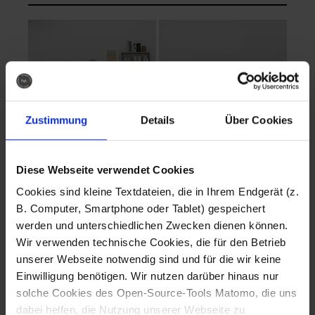
Zustimmung
Details
Über Cookies
Diese Webseite verwendet Cookies
EVA Cucina
EMMA + DANIEL
Cookies sind kleine Textdateien, die in Ihrem Endgerät (z.
Fotografo: Lorenz
Fotografo: Lorenz
B. Computer, Smartphone oder Tablet) gespeichert
Sternbach
Sternbach
werden und unterschiedlichen Zwecken dienen können.
Wir verwenden technische Cookies, die für den Betrieb
Download
Download
unserer Webseite notwendig sind und für die wir keine
Einwilligung benötigen. Wir nutzen darüber hinaus nur
solche Cookies des Open-Source-Tools Matomo, die uns
dabei helfen, die Nutzung unserer Webseite zu