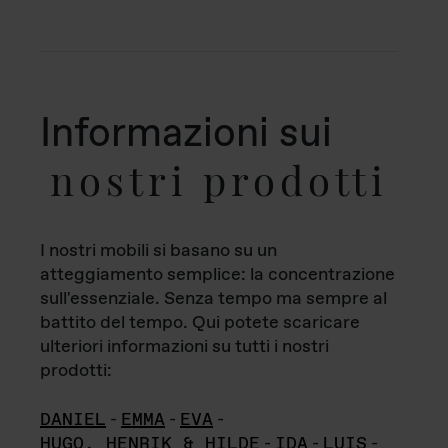
Informazioni sui
nostri prodotti
I nostri mobili si basano su un
atteggiamento semplice: la concentrazione
sull'essenziale. Senza tempo ma sempre al
battito del tempo. Qui potete scaricare
ulteriori informazioni su tutti i nostri
prodotti:
DANIEL
-
EMMA
-
EVA
-
HUGO, HENRIK & HILDE
-
IDA
-
LUIS
-