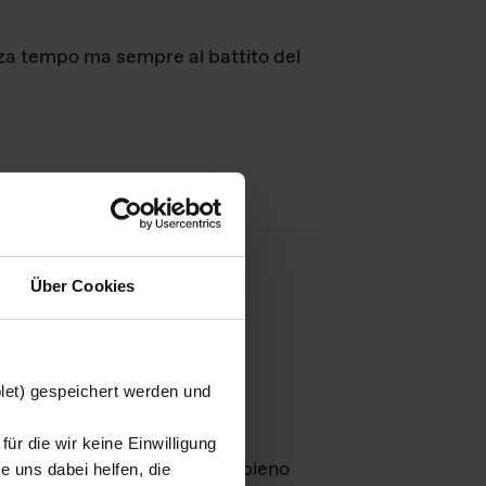
nza tempo ma sempre al battito del
Über Cookies
agini
blet) gespeichert werden und
ür die wir keine Einwilligung
Leben
GmbH e rimangono in pieno
 uns dabei helfen, die