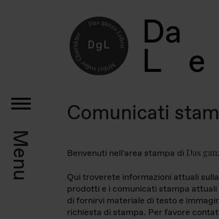
D
a
L
e
Comunicati sta
Menu
Das gan
Benvenuti nell'area stampa di
Qui troverete informazioni attuali sulla
prodotti e i comunicati stampa attuali 
di fornirvi materiale di testo e immagi
richiesta di stampa. Per favore contat