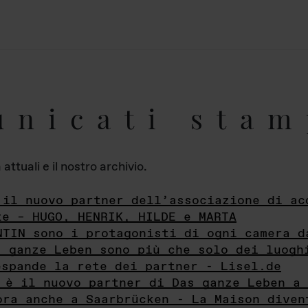
unicati stam
ttuali e il nostro archivio.
 il nuovo partner dell’associazione di ac
te – HUGO, HENRIK, HILDE e MARTA
NTIN sono i protagonisti di ogni camera d
s ganze Leben sono più che solo dei luogh
espande la rete dei partner - Lisel.de
 è il nuovo partner di Das ganze Leben a 
ora anche a Saarbrücken - La Maison diven