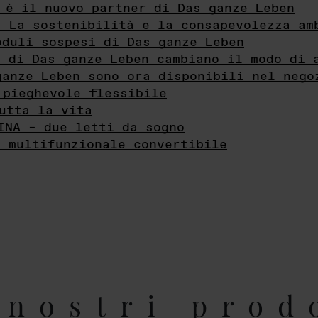
 è il nuovo partner di Das ganze Leben
- La sostenibilità e la consapevolezza am
oduli sospesi di Das ganze Leben
i di Das ganze Leben cambiano il modo di 
ganze Leben sono ora disponibili nel nego
 pieghevole flessibile
utta la vita
INA – due letti da sogno
e multifunzionale convertibile
nostri prod