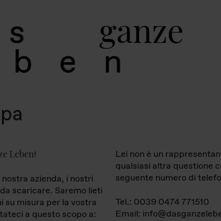
g
a
n
z
e
s
b
e
n
mpa
ze Leben
Lei non è un rappresentan
!
qualsiasi altra questione 
seguente numero di telefo
 nostra azienda, i nostri
da scaricare. Saremo lieti
Tel.: 0039 0474 771510
ni su misura per la vostra
Email: info@dasganzelebe
tateci a questo scopo a: