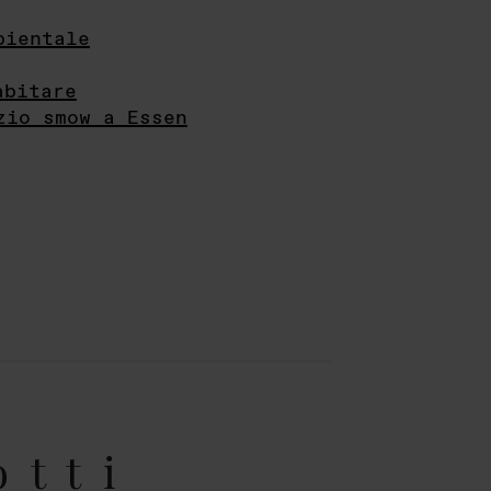
bientale
abitare
zio smow a Essen
otti