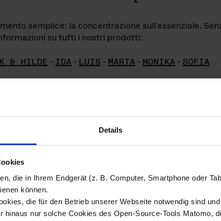
iamento semplice: la concentrazione sull'essenziale. Se
formazioni su tutti i nostri prodotti:
K & HILDE
-
IDA
-
LUIS
-
MARTA
-
MONIKA
-
SOFIA
Details
hivio di imm
Cookies
ien, die in Ihrem Endgerät (z. B. Computer, Smartphone oder Ta
ini!
ienen können.
kies, die für den Betrieb unserer Webseite notwendig sind und f
Das ganze 
re del materiale fotografico sono detenuti da
er hinaus nur solche Cookies des Open-Source-Tools Matomo, die