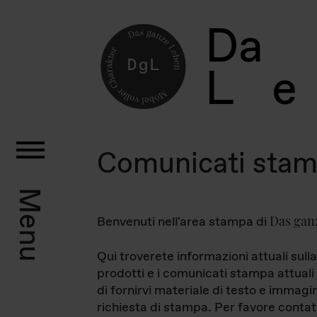
D
a
L
e
Comunicati sta
Menu
Das gan
Benvenuti nell'area stampa di
Qui troverete informazioni attuali sulla
prodotti e i comunicati stampa attuali 
di fornirvi materiale di testo e immagi
richiesta di stampa. Per favore contat