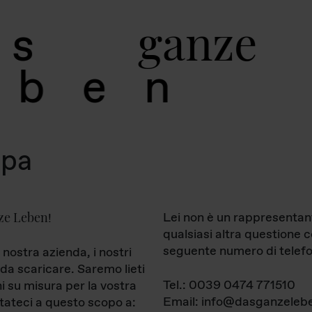
g
a
n
z
e
s
b
e
n
mpa
ze Leben
Lei non è un rappresentan
!
qualsiasi altra questione 
seguente numero di telefo
 nostra azienda, i nostri
da scaricare. Saremo lieti
Tel.: 0039 0474 771510
ni su misura per la vostra
Email: info@dasganzelebe
tateci a questo scopo a: