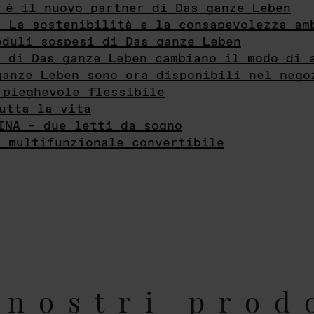
 è il nuovo partner di Das ganze Leben
- La sostenibilità e la consapevolezza am
oduli sospesi di Das ganze Leben
i di Das ganze Leben cambiano il modo di 
ganze Leben sono ora disponibili nel nego
 pieghevole flessibile
utta la vita
INA – due letti da sogno
e multifunzionale convertibile
nostri prod