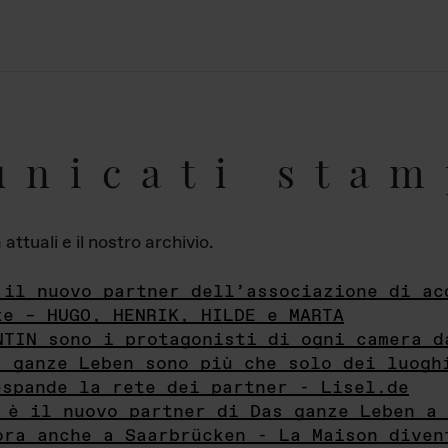
unicati stam
ttuali e il nostro archivio.
 il nuovo partner dell’associazione di ac
te – HUGO, HENRIK, HILDE e MARTA
NTIN sono i protagonisti di ogni camera d
s ganze Leben sono più che solo dei luogh
espande la rete dei partner - Lisel.de
 è il nuovo partner di Das ganze Leben a 
ora anche a Saarbrücken - La Maison diven