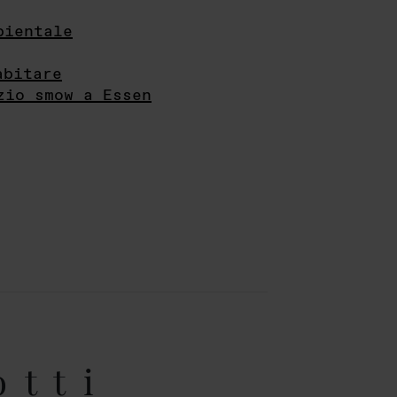
bientale
abitare
zio smow a Essen
otti