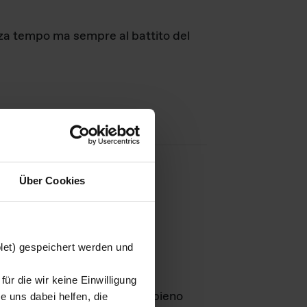
nza tempo ma sempre al battito del
Über Cookies
agini
blet) gespeichert werden und
ür die wir keine Einwilligung
Leben
GmbH e rimangono in pieno
 uns dabei helfen, die