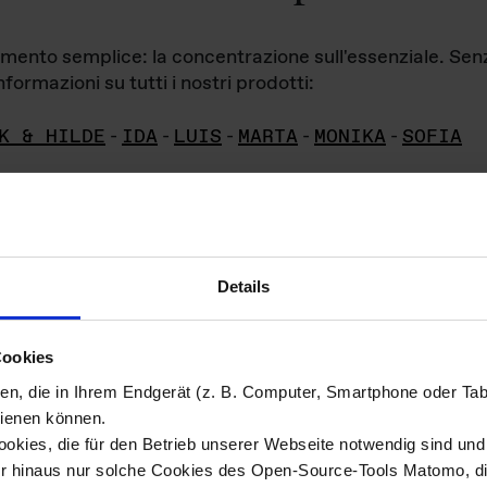
iamento semplice: la concentrazione sull'essenziale. Se
formazioni su tutti i nostri prodotti:
K & HILDE
-
IDA
-
LUIS
-
MARTA
-
MONIKA
-
SOFIA
Details
hivio di imm
Cookies
ien, die in Ihrem Endgerät (z. B. Computer, Smartphone oder Ta
ini!
ienen können.
kies, die für den Betrieb unserer Webseite notwendig sind und f
Das ganze 
re del materiale fotografico sono detenuti da
er hinaus nur solche Cookies des Open-Source-Tools Matomo, die