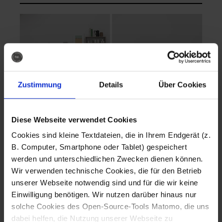
Zustimmung
Details
Über Cookies
Diese Webseite verwendet Cookies
EVA Cucina
EMMA + DANIEL
Cookies sind kleine Textdateien, die in Ihrem Endgerät (z.
Fotografo: Lorenz
Fotografo: Lorenz
B. Computer, Smartphone oder Tablet) gespeichert
Sternbach
Sternbach
werden und unterschiedlichen Zwecken dienen können.
Wir verwenden technische Cookies, die für den Betrieb
Download
Download
unserer Webseite notwendig sind und für die wir keine
Einwilligung benötigen. Wir nutzen darüber hinaus nur
solche Cookies des Open-Source-Tools Matomo, die uns
dabei helfen, die Nutzung unserer Webseite zu