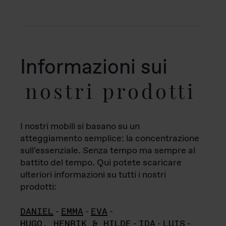
Informazioni sui
nostri prodotti
I nostri mobili si basano su un
atteggiamento semplice: la concentrazione
sull'essenziale. Senza tempo ma sempre al
battito del tempo. Qui potete scaricare
ulteriori informazioni su tutti i nostri
prodotti:
DANIEL
-
EMMA
-
EVA
-
HUGO, HENRIK & HILDE
-
IDA
-
LUIS
-