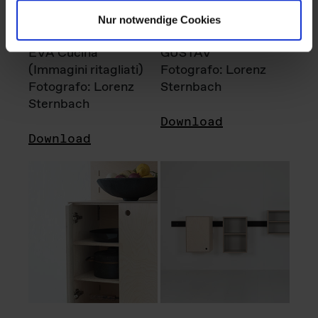
Nur notwendige Cookies
EVA Cucina
GUSTAV
(Immagini ritagliati)
Fotografo: Lorenz
Fotografo: Lorenz
Sternbach
Sternbach
Download
Download