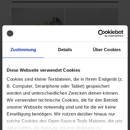
Zustimmung
Details
Über Cookies
Diese Webseite verwendet Cookies
EVA Cucina
EMMA + DANIEL
Cookies sind kleine Textdateien, die in Ihrem Endgerät (z.
Fotografo: Lorenz
Fotografo: Lorenz
B. Computer, Smartphone oder Tablet) gespeichert
Sternbach
Sternbach
werden und unterschiedlichen Zwecken dienen können.
Wir verwenden technische Cookies, die für den Betrieb
Download
Download
unserer Webseite notwendig sind und für die wir keine
Einwilligung benötigen. Wir nutzen darüber hinaus nur
solche Cookies des Open-Source-Tools Matomo, die uns
dabei helfen, die Nutzung unserer Webseite zu