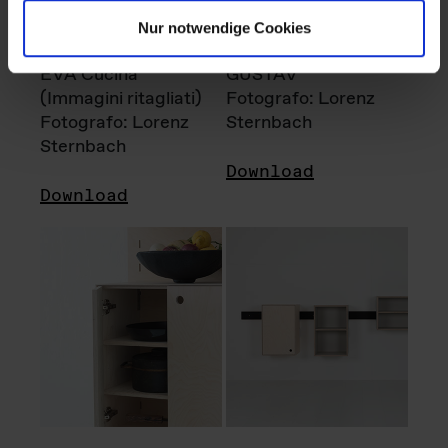
Nur notwendige Cookies
EVA Cucina
GUSTAV
(Immagini ritagliati)
Fotografo: Lorenz
Fotografo: Lorenz
Sternbach
Sternbach
Download
Download