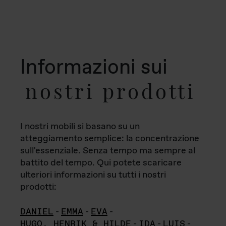
Informazioni sui
nostri prodotti
I nostri mobili si basano su un
atteggiamento semplice: la concentrazione
sull'essenziale. Senza tempo ma sempre al
battito del tempo. Qui potete scaricare
ulteriori informazioni su tutti i nostri
prodotti:
DANIEL
-
EMMA
-
EVA
-
HUGO, HENRIK & HILDE
-
IDA
-
LUIS
-