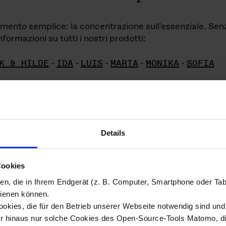
iamento semplice: la concentrazione sull'essenziale. Se
formazioni su tutti i nostri prodotti:
K & HILDE
-
IDA
-
LUIS
-
MARTA
-
MONIKA
-
SOFIA
Details
hivio di imm
Cookies
ien, die in Ihrem Endgerät (z. B. Computer, Smartphone oder Ta
ini!
ienen können.
kies, die für den Betrieb unserer Webseite notwendig sind und f
Das ganze 
re del materiale fotografico sono detenuti da
er hinaus nur solche Cookies des Open-Source-Tools Matomo, die