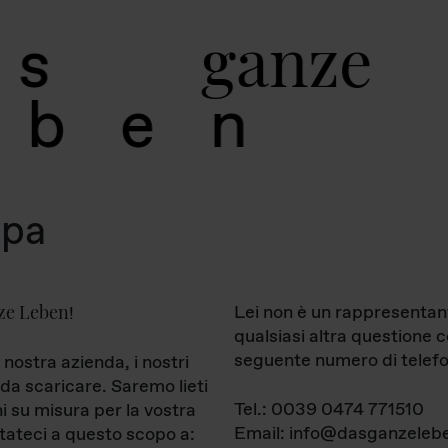
g
a
n
z
e
s
b
e
n
mpa
ze Leben
Lei non è un rappresentan
!
qualsiasi altra questione 
seguente numero di telefo
 nostra azienda, i nostri
da scaricare. Saremo lieti
Tel.: 0039 0474 771510
ni su misura per la vostra
Email: info@dasganzelebe
tateci a questo scopo a: