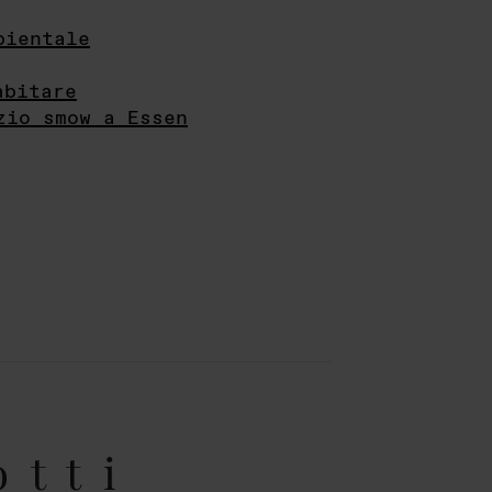
bientale
abitare
zio smow a Essen
otti