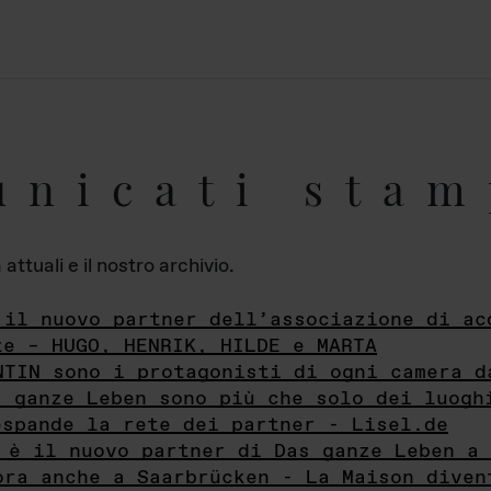
unicati stam
ttuali e il nostro archivio.
 il nuovo partner dell’associazione di ac
te – HUGO, HENRIK, HILDE e MARTA
NTIN sono i protagonisti di ogni camera d
s ganze Leben sono più che solo dei luogh
espande la rete dei partner - Lisel.de
 è il nuovo partner di Das ganze Leben a 
ora anche a Saarbrücken - La Maison diven