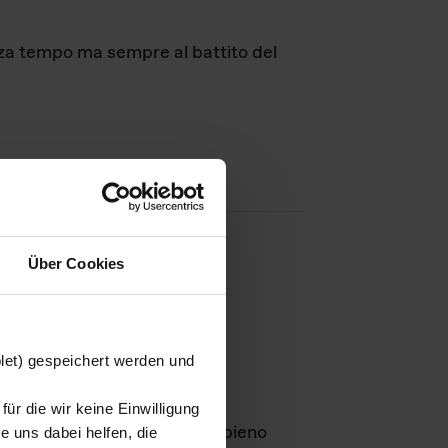
nza tempo ma sempre al battito del
Über Cookies
agini
blet) gespeichert werden und
ür die wir keine Einwilligung
Leben
GmbH e rimangono in pieno
 uns dabei helfen, die