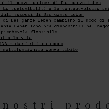
 è il nuovo partner di Das ganze Leben
- La sostenibilità e la consapevolezza am
oduli sospesi di Das ganze Leben
i di Das ganze Leben cambiano il modo di 
ganze Leben sono ora disponibili nel nego
 pieghevole flessibile
utta la vita
INA – due letti da sogno
e multifunzionale convertibile
nostri prod