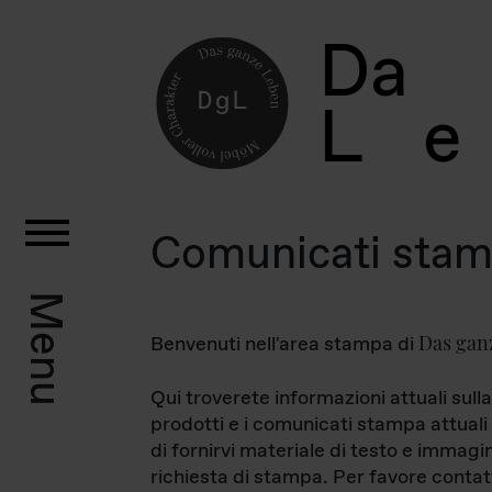
D
a
L
e
Comunicati sta
Menu
Das gan
Benvenuti nell'area stampa di
Qui troverete informazioni attuali sulla
prodotti e i comunicati stampa attuali 
di fornirvi materiale di testo e immagi
richiesta di stampa. Per favore contat