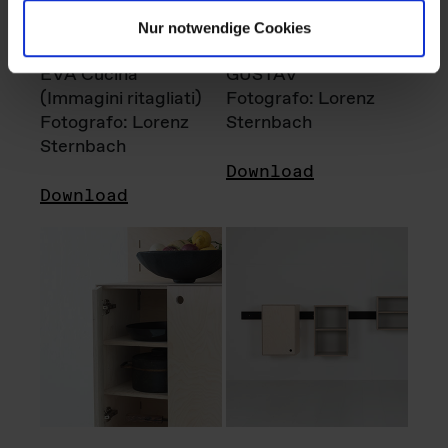
Nur notwendige Cookies
EVA Cucina
GUSTAV
(Immagini ritagliati)
Fotografo: Lorenz
Fotografo: Lorenz
Sternbach
Sternbach
Download
Download