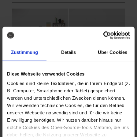
Zustimmung
Details
Über Cookies
Diese Webseite verwendet Cookies
EVA Cucina
EMMA + DANIEL
Cookies sind kleine Textdateien, die in Ihrem Endgerät (z.
Fotografo: Lorenz
Fotografo: Lorenz
B. Computer, Smartphone oder Tablet) gespeichert
Sternbach
Sternbach
werden und unterschiedlichen Zwecken dienen können.
Wir verwenden technische Cookies, die für den Betrieb
Download
Download
unserer Webseite notwendig sind und für die wir keine
Einwilligung benötigen. Wir nutzen darüber hinaus nur
solche Cookies des Open-Source-Tools Matomo, die uns
dabei helfen, die Nutzung unserer Webseite zu