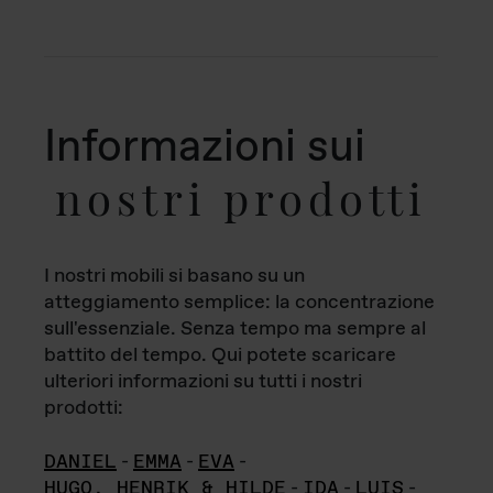
Informazioni sui
nostri prodotti
I nostri mobili si basano su un
atteggiamento semplice: la concentrazione
sull'essenziale. Senza tempo ma sempre al
battito del tempo. Qui potete scaricare
ulteriori informazioni su tutti i nostri
prodotti:
DANIEL
-
EMMA
-
EVA
-
HUGO, HENRIK & HILDE
-
IDA
-
LUIS
-