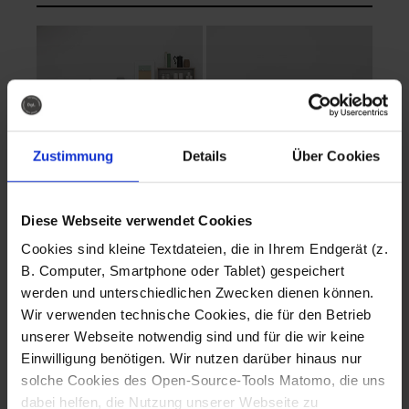
Zustimmung
Details
Über Cookies
Diese Webseite verwendet Cookies
EVA Cucina
EMMA + DANIEL
Cookies sind kleine Textdateien, die in Ihrem Endgerät (z.
Fotografo: Lorenz
Fotografo: Lorenz
B. Computer, Smartphone oder Tablet) gespeichert
Sternbach
Sternbach
werden und unterschiedlichen Zwecken dienen können.
Wir verwenden technische Cookies, die für den Betrieb
Download
Download
unserer Webseite notwendig sind und für die wir keine
Einwilligung benötigen. Wir nutzen darüber hinaus nur
solche Cookies des Open-Source-Tools Matomo, die uns
dabei helfen, die Nutzung unserer Webseite zu