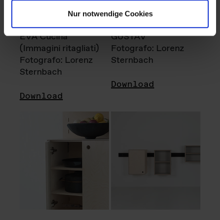
Nur notwendige Cookies
EVA Cucina
GUSTAV
(Immagini ritagliati)
Fotografo: Lorenz
Fotografo: Lorenz
Sternbach
Sternbach
Download
Download