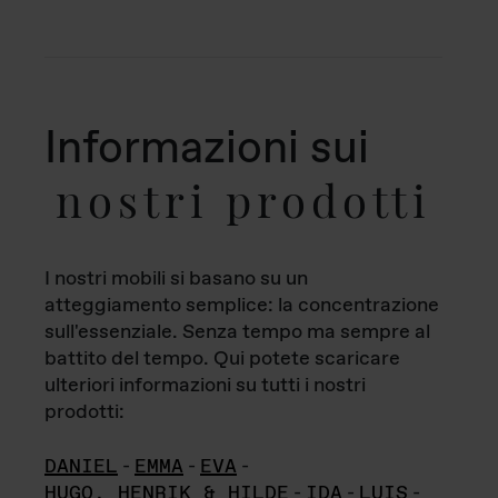
Informazioni sui
nostri prodotti
I nostri mobili si basano su un
atteggiamento semplice: la concentrazione
sull'essenziale. Senza tempo ma sempre al
battito del tempo. Qui potete scaricare
ulteriori informazioni su tutti i nostri
prodotti:
DANIEL
-
EMMA
-
EVA
-
HUGO, HENRIK & HILDE
-
IDA
-
LUIS
-