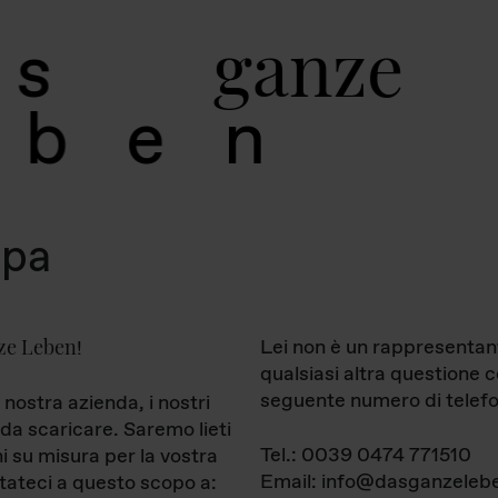
g
a
n
z
e
s
b
e
n
mpa
ze Leben
Lei non è un rappresentan
!
qualsiasi altra questione 
seguente numero di telefo
 nostra azienda, i nostri
da scaricare. Saremo lieti
Tel.: 0039 0474 771510
ni su misura per la vostra
Email: info@dasganzelebe
tateci a questo scopo a: