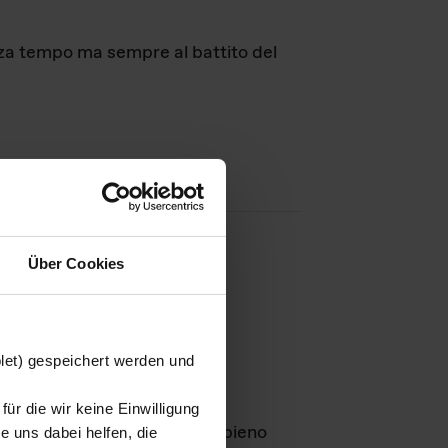
nza tempo ma sempre al battito del
Über Cookies
agini
blet) gespeichert werden und
ür die wir keine Einwilligung
Leben
GmbH e rimangono in pieno
 uns dabei helfen, die