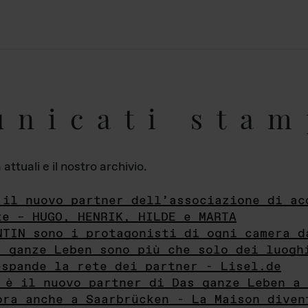
unicati stam
ttuali e il nostro archivio.
 il nuovo partner dell’associazione di ac
te – HUGO, HENRIK, HILDE e MARTA
NTIN sono i protagonisti di ogni camera d
s ganze Leben sono più che solo dei luogh
espande la rete dei partner - Lisel.de
 è il nuovo partner di Das ganze Leben a 
ora anche a Saarbrücken - La Maison diven