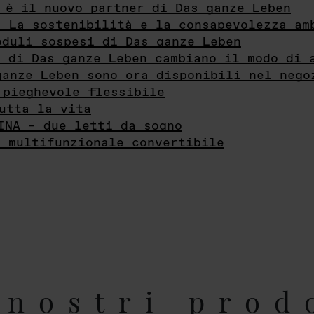
 è il nuovo partner di Das ganze Leben
- La sostenibilità e la consapevolezza am
oduli sospesi di Das ganze Leben
i di Das ganze Leben cambiano il modo di 
ganze Leben sono ora disponibili nel nego
 pieghevole flessibile
utta la vita
INA – due letti da sogno
e multifunzionale convertibile
nostri prod