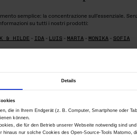
iamento semplice: la concentrazione sull'essenziale. Se
formazioni su tutti i nostri prodotti:
K & HILDE
-
IDA
-
LUIS
-
MARTA
-
MONIKA
-
SOFIA
Details
hivio di imm
Cookies
ien, die in Ihrem Endgerät (z. B. Computer, Smartphone oder Ta
ini!
ienen können.
kies, die für den Betrieb unserer Webseite notwendig sind und f
Das ganze 
re del materiale fotografico sono detenuti da
er hinaus nur solche Cookies des Open-Source-Tools Matomo, die