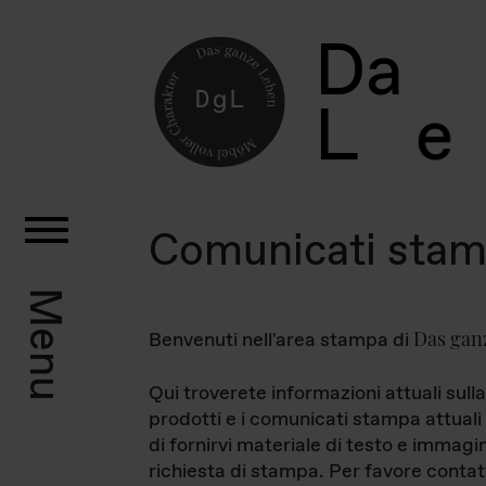
D
a
L
e
Comunicati sta
Menu
Das gan
Benvenuti nell'area stampa di
Qui troverete informazioni attuali sulla
prodotti e i comunicati stampa attuali 
di fornirvi materiale di testo e immagi
richiesta di stampa. Per favore contat