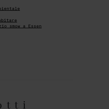
bientale
abitare
zio smow a Essen
otti