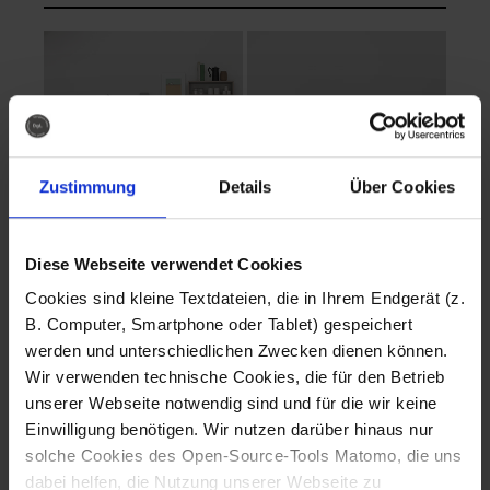
Zustimmung
Details
Über Cookies
Diese Webseite verwendet Cookies
EVA Cucina
EMMA + DANIEL
Cookies sind kleine Textdateien, die in Ihrem Endgerät (z.
Fotografo: Lorenz
Fotografo: Lorenz
B. Computer, Smartphone oder Tablet) gespeichert
Sternbach
Sternbach
werden und unterschiedlichen Zwecken dienen können.
Wir verwenden technische Cookies, die für den Betrieb
Download
Download
unserer Webseite notwendig sind und für die wir keine
Einwilligung benötigen. Wir nutzen darüber hinaus nur
solche Cookies des Open-Source-Tools Matomo, die uns
dabei helfen, die Nutzung unserer Webseite zu