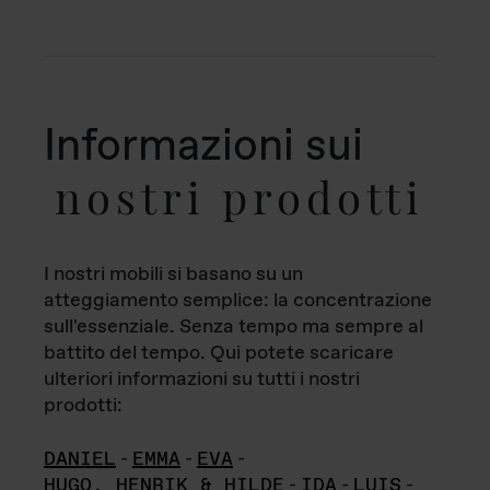
Informazioni sui
nostri prodotti
I nostri mobili si basano su un
atteggiamento semplice: la concentrazione
sull'essenziale. Senza tempo ma sempre al
battito del tempo. Qui potete scaricare
ulteriori informazioni su tutti i nostri
prodotti:
DANIEL
-
EMMA
-
EVA
-
HUGO, HENRIK & HILDE
-
IDA
-
LUIS
-