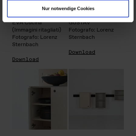
Nur notwendige Cookies
EVA Cucina
GUSTAV
(Immagini ritagliati)
Fotografo: Lorenz
Fotografo: Lorenz
Sternbach
Sternbach
Download
Download