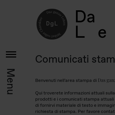
D
a
L
e
Comunicati sta
Menu
Das gan
Benvenuti nell'area stampa di
Qui troverete informazioni attuali sulla
prodotti e i comunicati stampa attuali 
di fornirvi materiale di testo e immagi
richiesta di stampa. Per favore contat