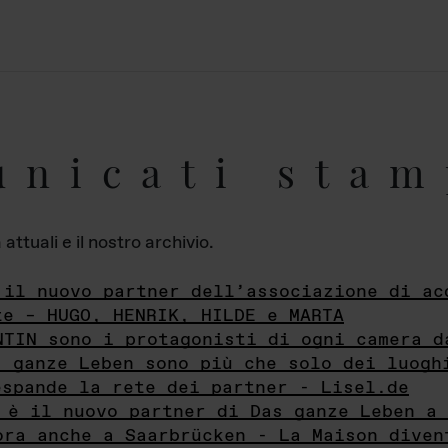
unicati stam
ttuali e il nostro archivio.
 il nuovo partner dell’associazione di ac
te – HUGO, HENRIK, HILDE e MARTA
NTIN sono i protagonisti di ogni camera d
s ganze Leben sono più che solo dei luogh
espande la rete dei partner - Lisel.de
 è il nuovo partner di Das ganze Leben a 
ora anche a Saarbrücken - La Maison diven