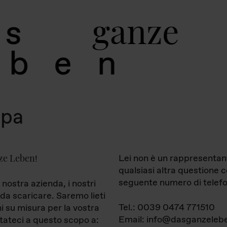
g
a
n
z
e
s
b
e
n
mpa
ze Leben
Lei non è un rappresentan
!
qualsiasi altra questione 
seguente numero di telefo
 nostra azienda, i nostri
da scaricare. Saremo lieti
Tel.: 0039 0474 771510
ni su misura per la vostra
Email: info@dasganzelebe
tateci a questo scopo a: