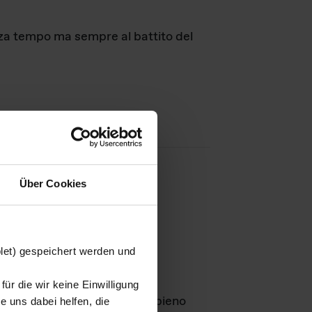
nza tempo ma sempre al battito del
Über Cookies
agini
blet) gespeichert werden und
ür die wir keine Einwilligung
Leben
GmbH e rimangono in pieno
 uns dabei helfen, die