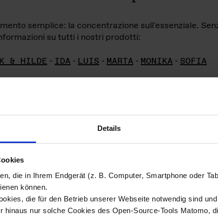
iamento semplice: la concentrazione sull'essenziale. Se
formazioni su tutti i nostri prodotti:
K & HILDE
-
IDA
-
LUIS
-
MARTA
-
MONIKA
-
SOFIA
Details
hivio di imm
Cookies
ien, die in Ihrem Endgerät (z. B. Computer, Smartphone oder Ta
ini!
ienen können.
kies, die für den Betrieb unserer Webseite notwendig sind und f
Das ganze 
re del materiale fotografico sono detenuti da
er hinaus nur solche Cookies des Open-Source-Tools Matomo, die