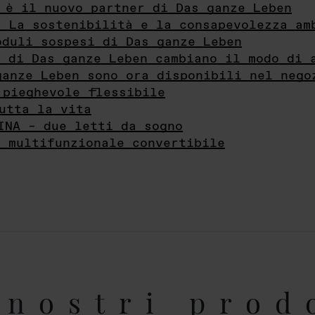
 è il nuovo partner di Das ganze Leben
- La sostenibilità e la consapevolezza am
oduli sospesi di Das ganze Leben
i di Das ganze Leben cambiano il modo di 
ganze Leben sono ora disponibili nel nego
 pieghevole flessibile
utta la vita
INA – due letti da sogno
e multifunzionale convertibile
nostri prod