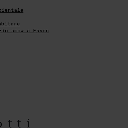
bientale
abitare
zio smow a Essen
otti