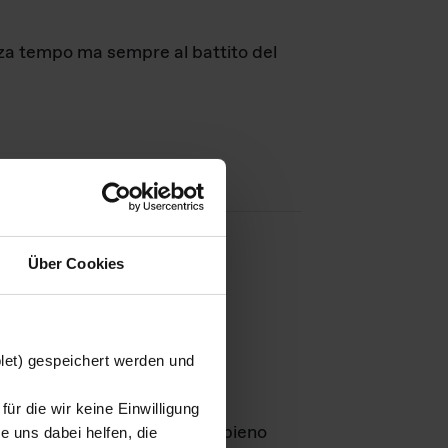
nza tempo ma sempre al battito del
Über Cookies
agini
blet) gespeichert werden und
ür die wir keine Einwilligung
Leben
GmbH e rimangono in pieno
 uns dabei helfen, die