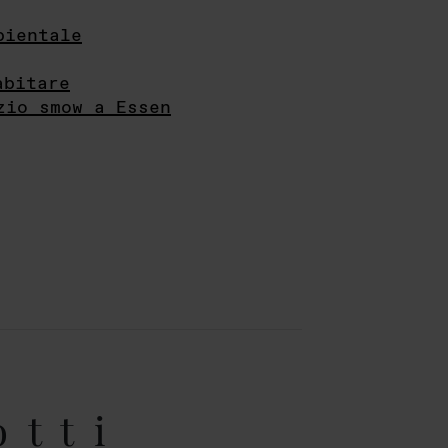
bientale
abitare
zio smow a Essen
otti