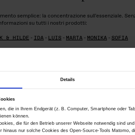
iamento semplice: la concentrazione sull'essenziale. Se
formazioni su tutti i nostri prodotti:
K & HILDE
-
IDA
-
LUIS
-
MARTA
-
MONIKA
-
SOFIA
Details
hivio di imm
Cookies
ien, die in Ihrem Endgerät (z. B. Computer, Smartphone oder Ta
ini!
ienen können.
kies, die für den Betrieb unserer Webseite notwendig sind und f
Das ganze 
re del materiale fotografico sono detenuti da
er hinaus nur solche Cookies des Open-Source-Tools Matomo, die