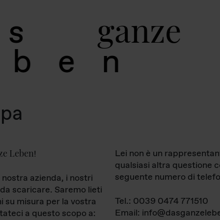
g
a
n
z
e
s
b
e
n
mpa
ze Leben
Lei non è un rappresentan
!
qualsiasi altra questione 
seguente numero di telefo
 nostra azienda, i nostri
da scaricare. Saremo lieti
Tel.: 0039 0474 771510
ni su misura per la vostra
Email: info@dasganzelebe
tateci a questo scopo a: