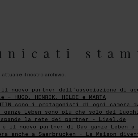
unicati stam
ttuali e il nostro archivio.
 il nuovo partner dell’associazione di ac
te – HUGO, HENRIK, HILDE e MARTA
NTIN sono i protagonisti di ogni camera d
s ganze Leben sono più che solo dei luogh
espande la rete dei partner - Lisel.de
 è il nuovo partner di Das ganze Leben a 
ora anche a Saarbrücken - La Maison diven