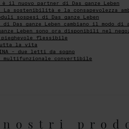
 è il nuovo partner di Das ganze Leben
- La sostenibilità e la consapevolezza am
oduli sospesi di Das ganze Leben
i di Das ganze Leben cambiano il modo di 
ganze Leben sono ora disponibili nel nego
 pieghevole flessibile
utta la vita
INA – due letti da sogno
e multifunzionale convertibile
nostri prod