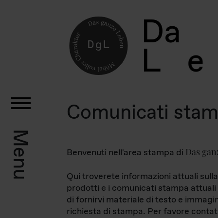
D
a
L
e
Comunicati sta
Menu
Das gan
Benvenuti nell'area stampa di
Qui troverete informazioni attuali sulla
prodotti e i comunicati stampa attuali 
di fornirvi materiale di testo e immagi
richiesta di stampa. Per favore contat