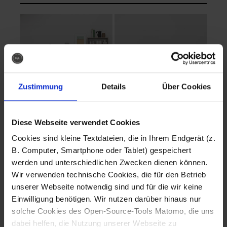
Zustimmung
Details
Über Cookies
Diese Webseite verwendet Cookies
EVA Cucina
EMMA + DANIEL
Cookies sind kleine Textdateien, die in Ihrem Endgerät (z.
Fotografo: Lorenz
Fotografo: Lorenz
B. Computer, Smartphone oder Tablet) gespeichert
Sternbach
Sternbach
werden und unterschiedlichen Zwecken dienen können.
Wir verwenden technische Cookies, die für den Betrieb
Download
Download
unserer Webseite notwendig sind und für die wir keine
Einwilligung benötigen. Wir nutzen darüber hinaus nur
solche Cookies des Open-Source-Tools Matomo, die uns
dabei helfen, die Nutzung unserer Webseite zu