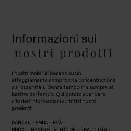
Informazioni sui
nostri prodotti
I nostri mobili si basano su un
atteggiamento semplice: la concentrazione
sull'essenziale. Senza tempo ma sempre al
battito del tempo. Qui potete scaricare
ulteriori informazioni su tutti i nostri
prodotti:
DANIEL
-
EMMA
-
EVA
-
HUGO, HENRIK & HILDE
-
IDA
-
LUIS
-