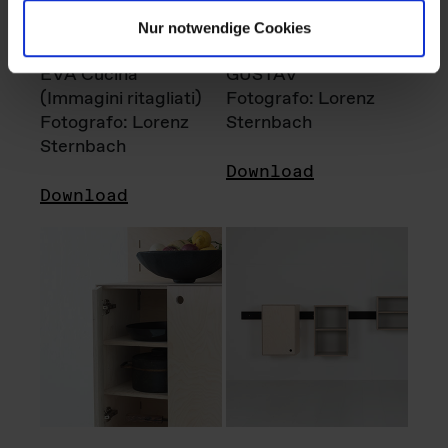
Nur notwendige Cookies
EVA Cucina
GUSTAV
(Immagini ritagliati)
Fotografo: Lorenz
Fotografo: Lorenz
Sternbach
Sternbach
Download
Download