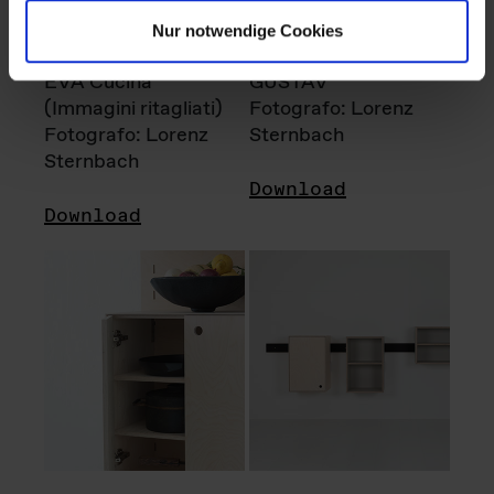
Nur notwendige Cookies
EVA Cucina
GUSTAV
(Immagini ritagliati)
Fotografo: Lorenz
Fotografo: Lorenz
Sternbach
Sternbach
Download
Download