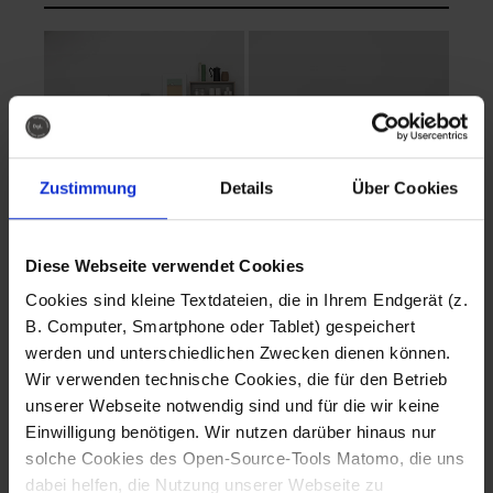
Zustimmung
Details
Über Cookies
Diese Webseite verwendet Cookies
EVA Cucina
EMMA + DANIEL
Cookies sind kleine Textdateien, die in Ihrem Endgerät (z.
Fotografo: Lorenz
Fotografo: Lorenz
B. Computer, Smartphone oder Tablet) gespeichert
Sternbach
Sternbach
werden und unterschiedlichen Zwecken dienen können.
Wir verwenden technische Cookies, die für den Betrieb
Download
Download
unserer Webseite notwendig sind und für die wir keine
Einwilligung benötigen. Wir nutzen darüber hinaus nur
solche Cookies des Open-Source-Tools Matomo, die uns
dabei helfen, die Nutzung unserer Webseite zu