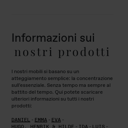
Informazioni sui
nostri prodotti
I nostri mobili si basano su un
atteggiamento semplice: la concentrazione
sull'essenziale. Senza tempo ma sempre al
battito del tempo. Qui potete scaricare
ulteriori informazioni su tutti i nostri
prodotti:
DANIEL
-
EMMA
-
EVA
-
HUGO, HENRIK & HILDE
-
IDA
-
LUIS
-