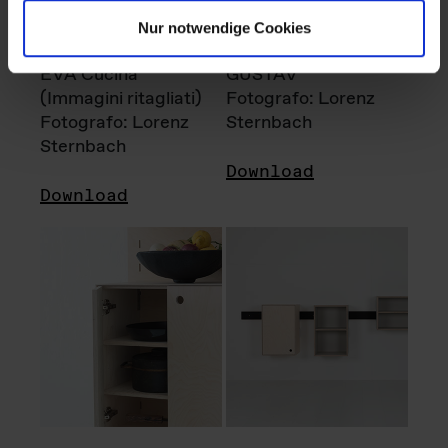
Nur notwendige Cookies
EVA Cucina
GUSTAV
(Immagini ritagliati)
Fotografo: Lorenz
Fotografo: Lorenz
Sternbach
Sternbach
Download
Download