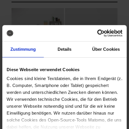
Zustimmung
Details
Über Cookies
Diese Webseite verwendet Cookies
EVA Cucina
EMMA + DANIEL
Cookies sind kleine Textdateien, die in Ihrem Endgerät (z.
Fotografo: Lorenz
Fotografo: Lorenz
B. Computer, Smartphone oder Tablet) gespeichert
Sternbach
Sternbach
werden und unterschiedlichen Zwecken dienen können.
Wir verwenden technische Cookies, die für den Betrieb
Download
Download
unserer Webseite notwendig sind und für die wir keine
Einwilligung benötigen. Wir nutzen darüber hinaus nur
solche Cookies des Open-Source-Tools Matomo, die uns
dabei helfen, die Nutzung unserer Webseite zu