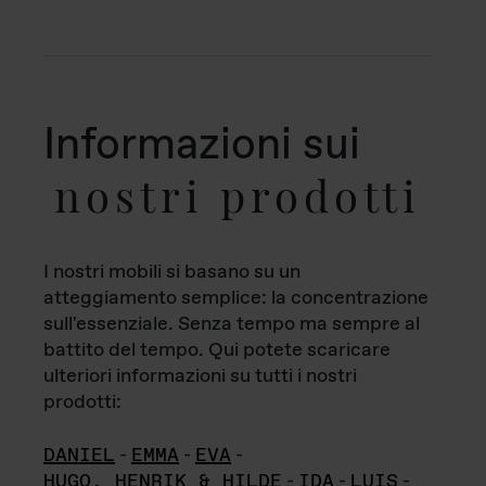
Informazioni sui
nostri prodotti
I nostri mobili si basano su un
atteggiamento semplice: la concentrazione
sull'essenziale. Senza tempo ma sempre al
battito del tempo. Qui potete scaricare
ulteriori informazioni su tutti i nostri
prodotti:
DANIEL
-
EMMA
-
EVA
-
HUGO, HENRIK & HILDE
-
IDA
-
LUIS
-