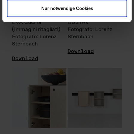
Nur notwendige Cookies
EVA Cucina
GUSTAV
(Immagini ritagliati)
Fotografo: Lorenz
Fotografo: Lorenz
Sternbach
Sternbach
Download
Download