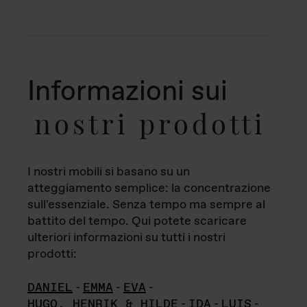
Informazioni sui
nostri prodotti
I nostri mobili si basano su un
atteggiamento semplice: la concentrazione
sull'essenziale. Senza tempo ma sempre al
battito del tempo. Qui potete scaricare
ulteriori informazioni su tutti i nostri
prodotti:
DANIEL
-
EMMA
-
EVA
-
HUGO, HENRIK & HILDE
-
IDA
-
LUIS
-