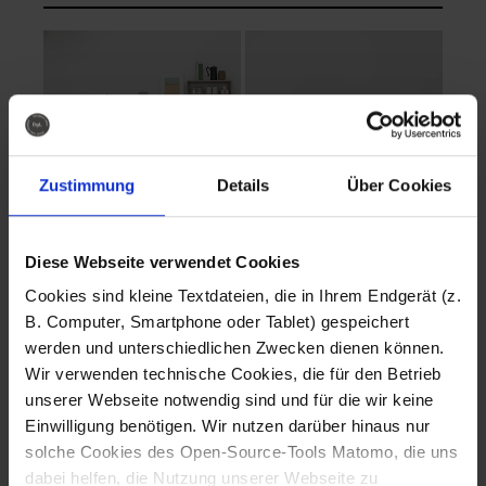
Zustimmung
Details
Über Cookies
Diese Webseite verwendet Cookies
EVA Cucina
EMMA + DANIEL
Cookies sind kleine Textdateien, die in Ihrem Endgerät (z.
Fotografo: Lorenz
Fotografo: Lorenz
B. Computer, Smartphone oder Tablet) gespeichert
Sternbach
Sternbach
werden und unterschiedlichen Zwecken dienen können.
Wir verwenden technische Cookies, die für den Betrieb
Download
Download
unserer Webseite notwendig sind und für die wir keine
Einwilligung benötigen. Wir nutzen darüber hinaus nur
solche Cookies des Open-Source-Tools Matomo, die uns
dabei helfen, die Nutzung unserer Webseite zu