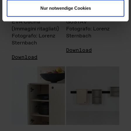
Nur notwendige Cookies
EVA Cucina
GUSTAV
(Immagini ritagliati)
Fotografo: Lorenz
Fotografo: Lorenz
Sternbach
Sternbach
Download
Download