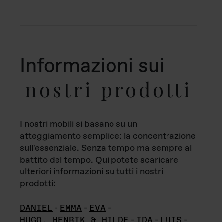
Informazioni sui
nostri prodotti
I nostri mobili si basano su un
atteggiamento semplice: la concentrazione
sull'essenziale. Senza tempo ma sempre al
battito del tempo. Qui potete scaricare
ulteriori informazioni su tutti i nostri
prodotti:
DANIEL
-
EMMA
-
EVA
-
HUGO, HENRIK & HILDE
-
IDA
-
LUIS
-