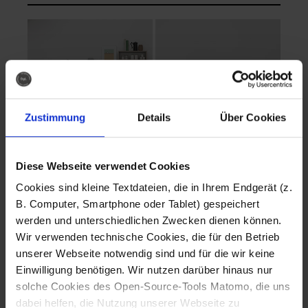
Zustimmung
Details
Über Cookies
Diese Webseite verwendet Cookies
EVA Cucina
EMMA + DANIEL
Cookies sind kleine Textdateien, die in Ihrem Endgerät (z.
Fotografo: Lorenz
Fotografo: Lorenz
B. Computer, Smartphone oder Tablet) gespeichert
Sternbach
Sternbach
werden und unterschiedlichen Zwecken dienen können.
Wir verwenden technische Cookies, die für den Betrieb
Download
Download
unserer Webseite notwendig sind und für die wir keine
Einwilligung benötigen. Wir nutzen darüber hinaus nur
solche Cookies des Open-Source-Tools Matomo, die uns
dabei helfen, die Nutzung unserer Webseite zu