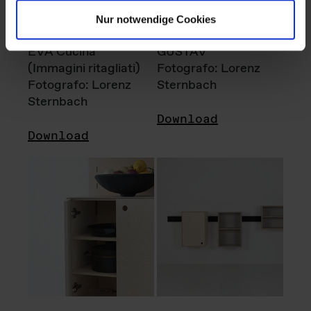
Nur notwendige Cookies
EVA Cucina
GUSTAV
(Immagini ritagliati)
Fotografo: Lorenz
Fotografo: Lorenz
Sternbach
Sternbach
Download
Download