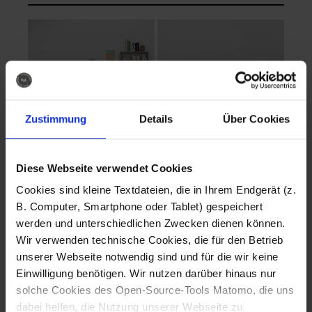
Zustimmung
Details
Über Cookies
Diese Webseite verwendet Cookies
EVA Cucina
EMMA + DANIEL
Cookies sind kleine Textdateien, die in Ihrem Endgerät (z.
Fotografo: Lorenz
Fotografo: Lorenz
B. Computer, Smartphone oder Tablet) gespeichert
Sternbach
Sternbach
werden und unterschiedlichen Zwecken dienen können.
Wir verwenden technische Cookies, die für den Betrieb
Download
Download
unserer Webseite notwendig sind und für die wir keine
Einwilligung benötigen. Wir nutzen darüber hinaus nur
solche Cookies des Open-Source-Tools Matomo, die uns
dabei helfen, die Nutzung unserer Webseite zu