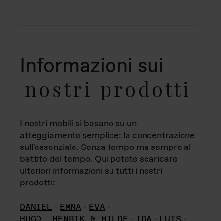
Informazioni sui
nostri prodotti
I nostri mobili si basano su un
atteggiamento semplice: la concentrazione
sull'essenziale. Senza tempo ma sempre al
battito del tempo. Qui potete scaricare
ulteriori informazioni su tutti i nostri
prodotti:
DANIEL
-
EMMA
-
EVA
-
HUGO, HENRIK & HILDE
-
IDA
-
LUIS
-