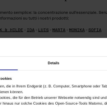
iamento semplice: la concentrazione sull'essenziale. Se
formazioni su tutti i nostri prodotti:
K & HILDE
-
IDA
-
LUIS
-
MARTA
-
MONIKA
-
SOFIA
Details
hivio di imm
Cookies
ien, die in Ihrem Endgerät (z. B. Computer, Smartphone oder Ta
ini!
ienen können.
kies, die für den Betrieb unserer Webseite notwendig sind und f
Das ganze 
re del materiale fotografico sono detenuti da
er hinaus nur solche Cookies des Open-Source-Tools Matomo, die