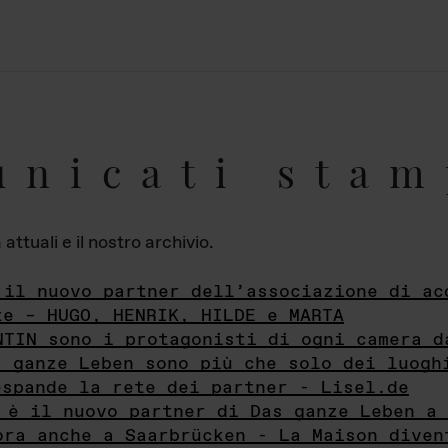
unicati stam
ttuali e il nostro archivio.
 il nuovo partner dell’associazione di ac
te – HUGO, HENRIK, HILDE e MARTA
NTIN sono i protagonisti di ogni camera d
s ganze Leben sono più che solo dei luogh
espande la rete dei partner - Lisel.de
 è il nuovo partner di Das ganze Leben a 
ora anche a Saarbrücken - La Maison diven