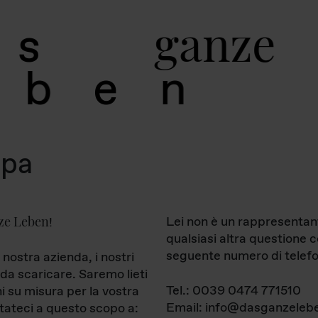
g
a
n
z
e
s
b
e
n
mpa
ze Leben
Lei non è un rappresentan
!
qualsiasi altra questione 
seguente numero di telefo
 nostra azienda, i nostri
da scaricare. Saremo lieti
Tel.: 0039 0474 771510
ni su misura per la vostra
Email: info@dasganzelebe
tateci a questo scopo a: