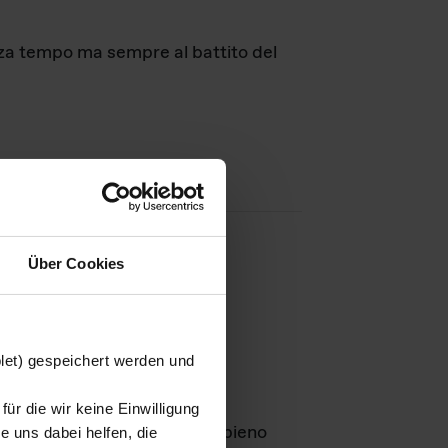
nza tempo ma sempre al battito del
Über Cookies
agini
blet) gespeichert werden und
ür die wir keine Einwilligung
Leben
GmbH e rimangono in pieno
 uns dabei helfen, die