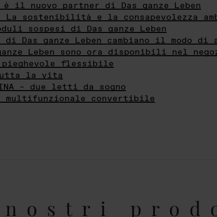
 è il nuovo partner di Das ganze Leben
- La sostenibilità e la consapevolezza am
oduli sospesi di Das ganze Leben
i di Das ganze Leben cambiano il modo di 
ganze Leben sono ora disponibili nel nego
 pieghevole flessibile
utta la vita
INA – due letti da sogno
e multifunzionale convertibile
nostri prod