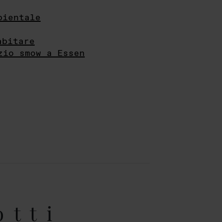
bientale
abitare
zio smow a Essen
otti