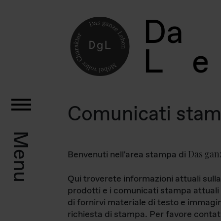
D
a
L
e
Comunicati sta
Menu
Das gan
Benvenuti nell'area stampa di
Qui troverete informazioni attuali sulla
prodotti e i comunicati stampa attuali 
di fornirvi materiale di testo e immagi
richiesta di stampa. Per favore contat