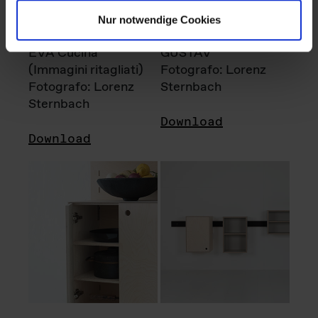
Nur notwendige Cookies
EVA Cucina
GUSTAV
(Immagini ritagliati)
Fotografo: Lorenz
Fotografo: Lorenz
Sternbach
Sternbach
Download
Download