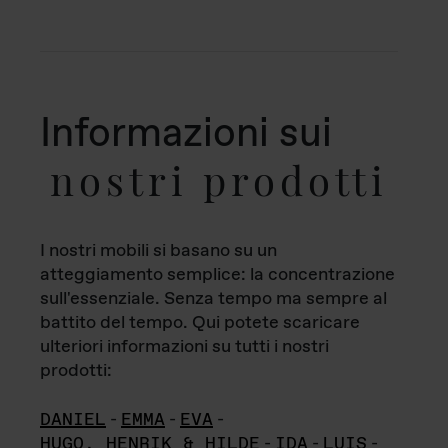
Informazioni sui
nostri prodotti
I nostri mobili si basano su un
atteggiamento semplice: la concentrazione
sull'essenziale. Senza tempo ma sempre al
battito del tempo. Qui potete scaricare
ulteriori informazioni su tutti i nostri
prodotti:
DANIEL
-
EMMA
-
EVA
-
HUGO, HENRIK & HILDE
-
IDA
-
LUIS
-