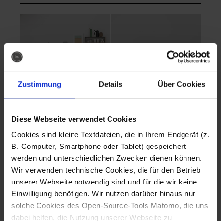
Zustimmung
Details
Über Cookies
Diese Webseite verwendet Cookies
EVA Cucina
EMMA + DANIEL
Cookies sind kleine Textdateien, die in Ihrem Endgerät (z.
Fotografo: Lorenz
Fotografo: Lorenz
B. Computer, Smartphone oder Tablet) gespeichert
Sternbach
Sternbach
werden und unterschiedlichen Zwecken dienen können.
Wir verwenden technische Cookies, die für den Betrieb
Download
Download
unserer Webseite notwendig sind und für die wir keine
Einwilligung benötigen. Wir nutzen darüber hinaus nur
solche Cookies des Open-Source-Tools Matomo, die uns
dabei helfen, die Nutzung unserer Webseite zu