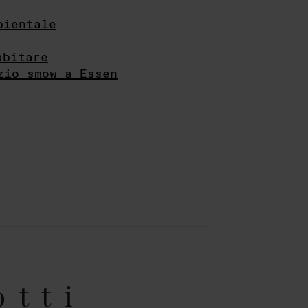
bientale
abitare
zio smow a Essen
otti