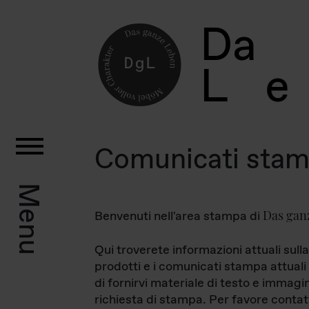
D
a
L
e
Comunicati sta
Menu
Das gan
Benvenuti nell'area stampa di
Qui troverete informazioni attuali sulla
prodotti e i comunicati stampa attuali 
di fornirvi materiale di testo e immagi
richiesta di stampa. Per favore contat