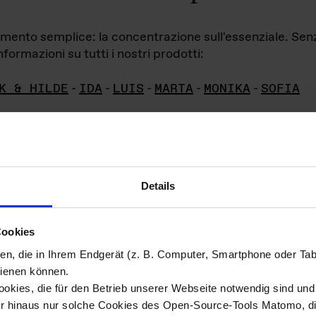
iamento semplice: la concentrazione sull'essenziale. Se
formazioni su tutti i nostri prodotti:
K & HILDE
-
IDA
-
LUIS
-
MARTA
-
MONIKA
-
SOFIA
Details
hivio di imm
Cookies
ien, die in Ihrem Endgerät (z. B. Computer, Smartphone oder Ta
ini!
ienen können.
kies, die für den Betrieb unserer Webseite notwendig sind und f
Das ganze 
re del materiale fotografico sono detenuti da
er hinaus nur solche Cookies des Open-Source-Tools Matomo, die