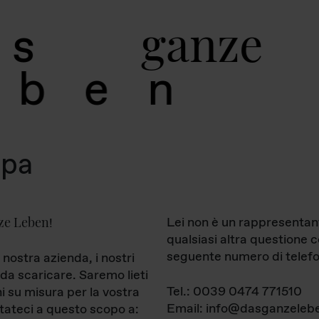
g
a
n
z
e
s
b
e
n
mpa
ze Leben
Lei non è un rappresentan
!
qualsiasi altra questione 
seguente numero di telefo
 nostra azienda, i nostri
da scaricare. Saremo lieti
Tel.: 0039 0474 771510
ni su misura per la vostra
Email: info@dasganzelebe
tateci a questo scopo a: