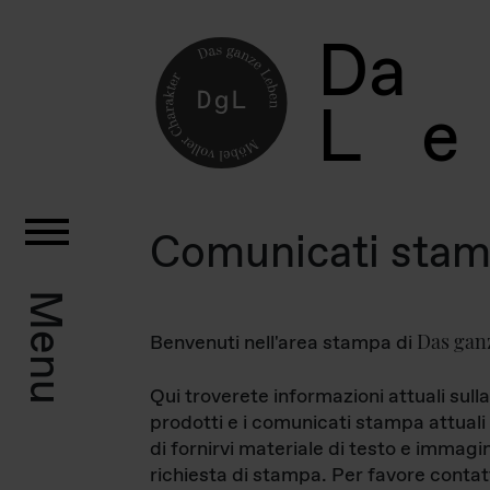
D
a
L
e
Comunicati sta
Menu
Das gan
Benvenuti nell'area stampa di
Qui troverete informazioni attuali sulla
prodotti e i comunicati stampa attuali 
di fornirvi materiale di testo e immagi
richiesta di stampa. Per favore contat