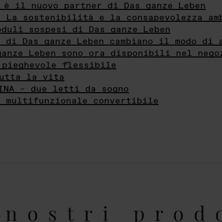
 è il nuovo partner di Das ganze Leben
- La sostenibilità e la consapevolezza am
oduli sospesi di Das ganze Leben
i di Das ganze Leben cambiano il modo di 
ganze Leben sono ora disponibili nel nego
 pieghevole flessibile
utta la vita
INA – due letti da sogno
e multifunzionale convertibile
nostri prod