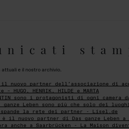
unicati stam
ttuali e il nostro archivio.
 il nuovo partner dell’associazione di ac
te – HUGO, HENRIK, HILDE e MARTA
NTIN sono i protagonisti di ogni camera d
s ganze Leben sono più che solo dei luogh
espande la rete dei partner - Lisel.de
 è il nuovo partner di Das ganze Leben a 
ora anche a Saarbrücken - La Maison diven