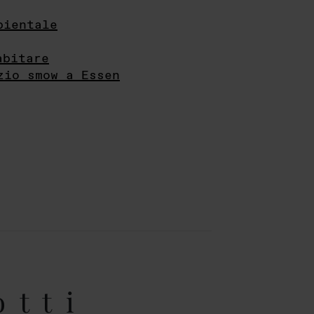
bientale
abitare
zio smow a Essen
otti