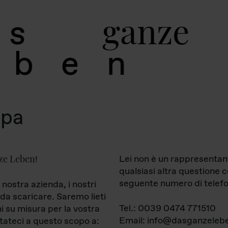
g
a
n
z
e
s
b
e
n
mpa
ze Leben
Lei non è un rappresentan
!
qualsiasi altra questione 
seguente numero di telefo
 nostra azienda, i nostri
da scaricare. Saremo lieti
Tel.: 0039 0474 771510
ni su misura per la vostra
Email: info@dasganzelebe
tateci a questo scopo a: