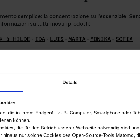
iamento semplice: la concentrazione sull'essenziale. Se
formazioni su tutti i nostri prodotti:
K & HILDE
-
IDA
-
LUIS
-
MARTA
-
MONIKA
-
SOFIA
Details
hivio di imm
Cookies
ien, die in Ihrem Endgerät (z. B. Computer, Smartphone oder Ta
ini!
ienen können.
kies, die für den Betrieb unserer Webseite notwendig sind und f
Das ganze 
re del materiale fotografico sono detenuti da
er hinaus nur solche Cookies des Open-Source-Tools Matomo, die