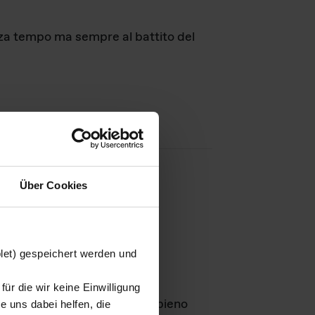
nza tempo ma sempre al battito del
Über Cookies
agini
blet) gespeichert werden und
ür die wir keine Einwilligung
Leben
GmbH e rimangono in pieno
 uns dabei helfen, die