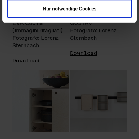
Nur notwendige Cookies
EVA Cucina
GUSTAV
(Immagini ritagliati)
Fotografo: Lorenz
Fotografo: Lorenz
Sternbach
Sternbach
Download
Download