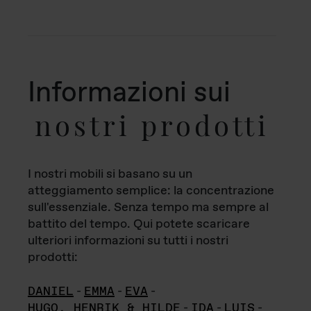
Informazioni sui
nostri prodotti
I nostri mobili si basano su un
atteggiamento semplice: la concentrazione
sull'essenziale. Senza tempo ma sempre al
battito del tempo. Qui potete scaricare
ulteriori informazioni su tutti i nostri
prodotti:
DANIEL
-
EMMA
-
EVA
-
HUGO, HENRIK & HILDE
-
IDA
-
LUIS
-