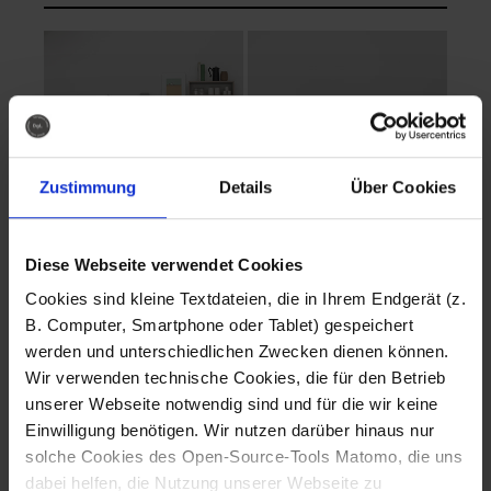
Zustimmung
Details
Über Cookies
Diese Webseite verwendet Cookies
EVA Cucina
EMMA + DANIEL
Cookies sind kleine Textdateien, die in Ihrem Endgerät (z.
Fotografo: Lorenz
Fotografo: Lorenz
B. Computer, Smartphone oder Tablet) gespeichert
Sternbach
Sternbach
werden und unterschiedlichen Zwecken dienen können.
Wir verwenden technische Cookies, die für den Betrieb
Download
Download
unserer Webseite notwendig sind und für die wir keine
Einwilligung benötigen. Wir nutzen darüber hinaus nur
solche Cookies des Open-Source-Tools Matomo, die uns
dabei helfen, die Nutzung unserer Webseite zu