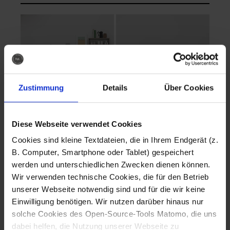
Zustimmung
Details
Über Cookies
Diese Webseite verwendet Cookies
EVA Cucina
EMMA + DANIEL
Cookies sind kleine Textdateien, die in Ihrem Endgerät (z.
Fotografo: Lorenz
Fotografo: Lorenz
B. Computer, Smartphone oder Tablet) gespeichert
Sternbach
Sternbach
werden und unterschiedlichen Zwecken dienen können.
Wir verwenden technische Cookies, die für den Betrieb
Download
Download
unserer Webseite notwendig sind und für die wir keine
Einwilligung benötigen. Wir nutzen darüber hinaus nur
solche Cookies des Open-Source-Tools Matomo, die uns
dabei helfen, die Nutzung unserer Webseite zu