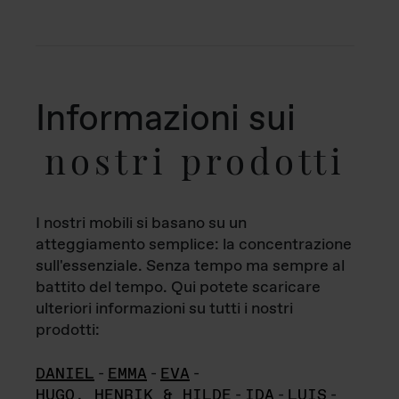
Informazioni sui
nostri prodotti
I nostri mobili si basano su un
atteggiamento semplice: la concentrazione
sull'essenziale. Senza tempo ma sempre al
battito del tempo. Qui potete scaricare
ulteriori informazioni su tutti i nostri
prodotti:
DANIEL
-
EMMA
-
EVA
-
HUGO, HENRIK & HILDE
-
IDA
-
LUIS
-