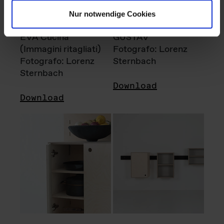
Nur notwendige Cookies
EVA Cucina
GUSTAV
(Immagini ritagliati)
Fotografo: Lorenz
Fotografo: Lorenz
Sternbach
Sternbach
Download
Download