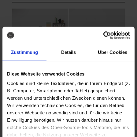
Zustimmung
Details
Über Cookies
Diese Webseite verwendet Cookies
EVA Cucina
EMMA + DANIEL
Cookies sind kleine Textdateien, die in Ihrem Endgerät (z.
Fotografo: Lorenz
Fotografo: Lorenz
B. Computer, Smartphone oder Tablet) gespeichert
Sternbach
Sternbach
werden und unterschiedlichen Zwecken dienen können.
Wir verwenden technische Cookies, die für den Betrieb
Download
Download
unserer Webseite notwendig sind und für die wir keine
Einwilligung benötigen. Wir nutzen darüber hinaus nur
solche Cookies des Open-Source-Tools Matomo, die uns
dabei helfen, die Nutzung unserer Webseite zu