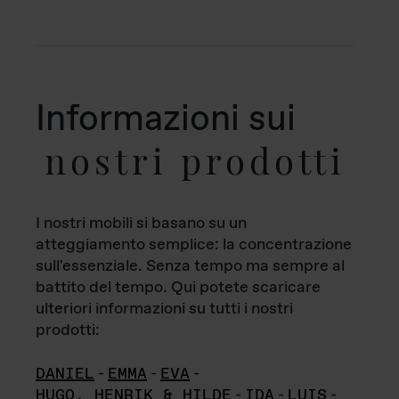
Informazioni sui
nostri prodotti
I nostri mobili si basano su un
atteggiamento semplice: la concentrazione
sull'essenziale. Senza tempo ma sempre al
battito del tempo. Qui potete scaricare
ulteriori informazioni su tutti i nostri
prodotti:
DANIEL
-
EMMA
-
EVA
-
HUGO, HENRIK & HILDE
-
IDA
-
LUIS
-