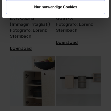
Nur notwendige Cookies
EVA Cucina
GUSTAV
(Immagini ritagliati)
Fotografo: Lorenz
Fotografo: Lorenz
Sternbach
Sternbach
Download
Download