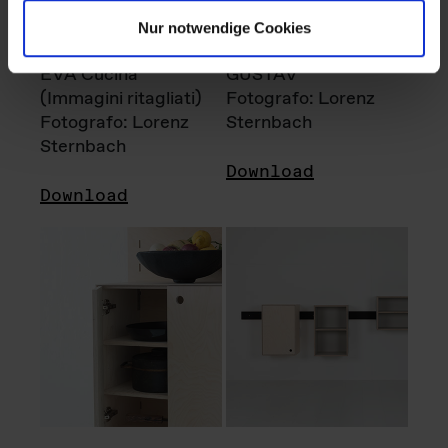
Nur notwendige Cookies
EVA Cucina
GUSTAV
(Immagini ritagliati)
Fotografo: Lorenz
Fotografo: Lorenz
Sternbach
Sternbach
Download
Download