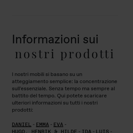
Informazioni sui
nostri prodotti
I nostri mobili si basano su un
atteggiamento semplice: la concentrazione
sull'essenziale. Senza tempo ma sempre al
battito del tempo. Qui potete scaricare
ulteriori informazioni su tutti i nostri
prodotti:
DANIEL
-
EMMA
-
EVA
-
HUGO, HENRIK & HILDE
-
IDA
-
LUIS
-