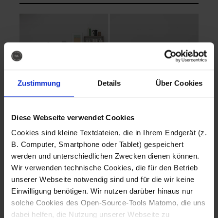
Zustimmung
Details
Über Cookies
Diese Webseite verwendet Cookies
EVA Cucina
EMMA + DANIEL
Cookies sind kleine Textdateien, die in Ihrem Endgerät (z.
Fotografo: Lorenz
Fotografo: Lorenz
B. Computer, Smartphone oder Tablet) gespeichert
Sternbach
Sternbach
werden und unterschiedlichen Zwecken dienen können.
Wir verwenden technische Cookies, die für den Betrieb
Download
Download
unserer Webseite notwendig sind und für die wir keine
Einwilligung benötigen. Wir nutzen darüber hinaus nur
solche Cookies des Open-Source-Tools Matomo, die uns
dabei helfen, die Nutzung unserer Webseite zu