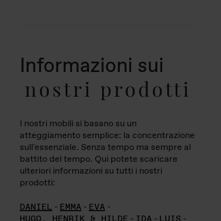
Informazioni sui
nostri prodotti
I nostri mobili si basano su un
atteggiamento semplice: la concentrazione
sull'essenziale. Senza tempo ma sempre al
battito del tempo. Qui potete scaricare
ulteriori informazioni su tutti i nostri
prodotti:
DANIEL
-
EMMA
-
EVA
-
HUGO, HENRIK & HILDE
-
IDA
-
LUIS
-