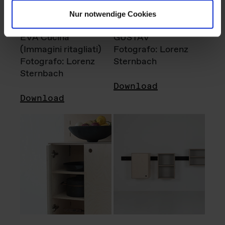
Nur notwendige Cookies
EVA Cucina
GUSTAV
(Immagini ritagliati)
Fotografo: Lorenz
Fotografo: Lorenz
Sternbach
Sternbach
Download
Download