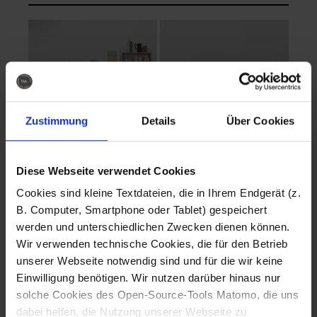
Zustimmung
Details
Über Cookies
Diese Webseite verwendet Cookies
EVA Cucina
EMMA + DANIEL
Cookies sind kleine Textdateien, die in Ihrem Endgerät (z.
Fotografo: Lorenz
Fotografo: Lorenz
B. Computer, Smartphone oder Tablet) gespeichert
Sternbach
Sternbach
werden und unterschiedlichen Zwecken dienen können.
Wir verwenden technische Cookies, die für den Betrieb
Download
Download
unserer Webseite notwendig sind und für die wir keine
Einwilligung benötigen. Wir nutzen darüber hinaus nur
solche Cookies des Open-Source-Tools Matomo, die uns
dabei helfen, die Nutzung unserer Webseite zu