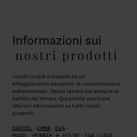
Informazioni sui
nostri prodotti
I nostri mobili si basano su un
atteggiamento semplice: la concentrazione
sull'essenziale. Senza tempo ma sempre al
battito del tempo. Qui potete scaricare
ulteriori informazioni su tutti i nostri
prodotti:
DANIEL
-
EMMA
-
EVA
-
HUGO, HENRIK & HILDE
-
IDA
-
LUIS
-