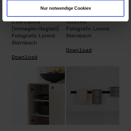
Nur notwendige Cookies
EVA Cucina
GUSTAV
(Immagini ritagliati)
Fotografo: Lorenz
Fotografo: Lorenz
Sternbach
Sternbach
Download
Download