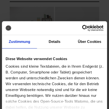
Zustimmung
Details
Über Cookies
Diese Webseite verwendet Cookies
EVA Cucina
EMMA + DANIEL
Cookies sind kleine Textdateien, die in Ihrem Endgerät (z.
Fotografo: Lorenz
Fotografo: Lorenz
B. Computer, Smartphone oder Tablet) gespeichert
Sternbach
Sternbach
werden und unterschiedlichen Zwecken dienen können.
Wir verwenden technische Cookies, die für den Betrieb
Download
Download
unserer Webseite notwendig sind und für die wir keine
Einwilligung benötigen. Wir nutzen darüber hinaus nur
solche Cookies des Open-Source-Tools Matomo, die uns
dabei helfen, die Nutzung unserer Webseite zu