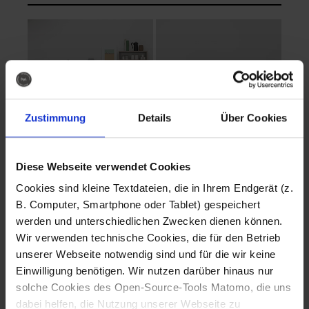
Zustimmung
Details
Über Cookies
Diese Webseite verwendet Cookies
EVA Cucina
EMMA + DANIEL
Cookies sind kleine Textdateien, die in Ihrem Endgerät (z.
Fotografo: Lorenz
Fotografo: Lorenz
B. Computer, Smartphone oder Tablet) gespeichert
Sternbach
Sternbach
werden und unterschiedlichen Zwecken dienen können.
Wir verwenden technische Cookies, die für den Betrieb
Download
Download
unserer Webseite notwendig sind und für die wir keine
Einwilligung benötigen. Wir nutzen darüber hinaus nur
solche Cookies des Open-Source-Tools Matomo, die uns
dabei helfen, die Nutzung unserer Webseite zu