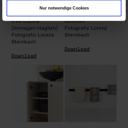
Nur notwendige Cookies
EVA Cucina
GUSTAV
(Immagini ritagliati)
Fotografo: Lorenz
Fotografo: Lorenz
Sternbach
Sternbach
Download
Download