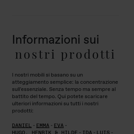
Informazioni sui
nostri prodotti
I nostri mobili si basano su un
atteggiamento semplice: la concentrazione
sull'essenziale. Senza tempo ma sempre al
battito del tempo. Qui potete scaricare
ulteriori informazioni su tutti i nostri
prodotti:
DANIEL
-
EMMA
-
EVA
-
HUGO, HENRIK & HILDE
-
IDA
-
LUIS
-